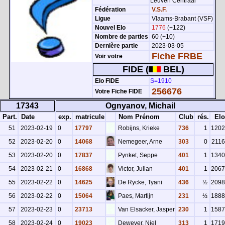
Leuven Centraal
Fédération
V.S.F.
Ligue
Vlaams-Brabant (VSF)
Nouvel Elo
1776
(+122)
Nombre de parties
60 (+10)
Dernière partie
2023-03-05
Fiche FRBE
Voir votre
FIDE (
BEL)
Elo FIDE
S=1910
256676
Votre Fiche FIDE
17343
Ognyanov, Michail
Part.
Date
exp.
matricule
Nom Prénom
Club
rés.
Elo
51
2023-02-19
0
17797
Robijns, Krieke
736
1
1202
52
2023-02-20
0
14068
Nemegeer, Arne
303
0
2116
53
2023-02-20
0
17837
Pynket, Seppe
401
1
1340
54
2023-02-21
0
16868
Victor, Julian
401
1
2067
55
2023-02-22
0
14625
De Rycke, Tyani
436
½
2098
56
2023-02-22
0
15064
Paes, Martijn
231
½
1888
57
2023-02-23
0
23713
Van Elsacker, Jasper
230
1
1587
58
2023-02-24
0
19023
Dewever, Niel
313
1
1719