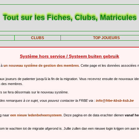
Tout sur les Fiches, Clubs, Matricules
CLUBS
TOP JOUEURS
Système hors service / Systeem buiten gebruik
r à
un nouveau système de gestion des membres
. Cette page et les données associées 
 joueurs de patienter jusqu'à la fin de la migration. Vous recevrez ensuite de nouveaux ide
n des membres.
urs se fera désormais sur le nouveau système.
des remarques à ce sujet, vous pouvez contacter la FRBE via :
info@frbe-kbsb-ksb.be
ng naar
een nieuw ledenbeheersysteem
. Deze pagina en de data erachter dienen
vanaf h
m te wachten tot de migratie afgerond is. Jullie zullen dan een nieuwe login krijgen om aan 