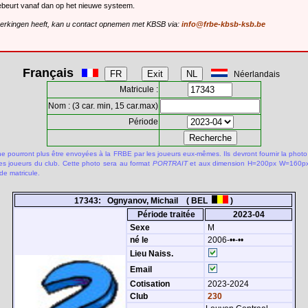
gebeurt vanaf dan op het nieuwe systeem.
merkingen heeft, kan u contact opnemen met KBSB via:
info@frbe-kbsb-ksb.be
Français
Néerlandais
Matricule :
Nom : (3 car. min, 15 car.max)
Période
 pourront plus être envoyées à la FRBE par les joueurs eux-mêmes. Ils devront fournir la photo
des joueurs du club. Cette photo sera au format
PORTRAIT
et aux dimension H=200px W=160px.
de matricule.
17343: Ognyanov, Michail ( BEL
)
Période traitée
2023-04
Sexe
M
né le
2006-••-••
Lieu Naiss.
Email
Cotisation
2023-2024
Club
230