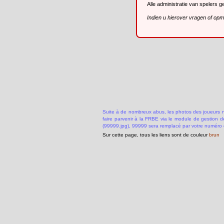
Alle administratie van spelers 
Indien u hierover vragen of op
Suite à de nombreux abus, les photos des joueurs ne
faire parvenir à la FRBE via le module de gestion 
(99999.jpg), 99999 sera remplacé par votre numéro 
Sur cette page, tous les liens sont de couleur
brun