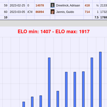
59
2023-02-25
0
14078
Dreelinck, Adriaan
418
½
2133
60
2023-03-05
ICN
86894
Jannis, Guido
714
1
1732
10
7.5
1788