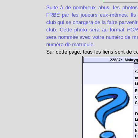
Suite à de nombreux abus, les photos
FRBE par les joueurs eux-mêmes. Ils d
club qui se chargera de la faire parven
club. Cette photo sera au format
POR
sera nommée avec votre numéro de matr
numéro de matricule.
Sur cette page, tous les liens sont de 
22687: Makryg
S
n
L
E
C
C
F
L
N
N
D