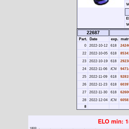
V
E
V
22687
Part.
Date
exp.
matr
0
2022-10-12
618
2424
22
2022-10-05
618
8534
23
2022-10-19
618
2923
24
2022-11-06
ICN
9471
25
2022-11-09
618
9281
26
2022-11-23
618
6039
27
2022-11-30
618
6260
28
2022-12-04
ICN
6058
8