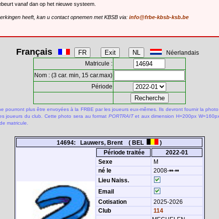
gebeurt vanaf dan op het nieuwe systeem.
merkingen heeft, kan u contact opnemen met KBSB via:
info@frbe-kbsb-ksb.be
Français
Néerlandais
Matricule :
Nom : (3 car. min, 15 car.max)
Période
 pourront plus être envoyées à la FRBE par les joueurs eux-mêmes. Ils devront fournir la photo
des joueurs du club. Cette photo sera au format
PORTRAIT
et aux dimension H=200px W=160px.
de matricule.
14694: Lauwers, Brent ( BEL
)
Période traitée
2022-01
Sexe
M
né le
2008-••-••
Lieu Naiss.
Email
Cotisation
2025-2026
Club
114