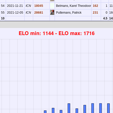
54
2021-11-21
ICN
18045
Belmans, Karel Theodoor
162
1
11
55
2021-12-05
ICN
28681
Puttemans, Patrick
231
0
16
10
4.5
14