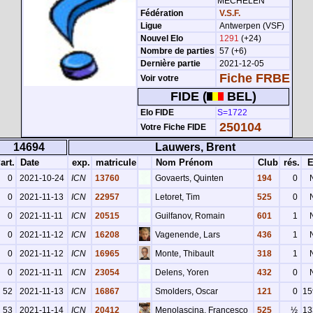
MECHELEN
Fédération
V.S.F.
Ligue
Antwerpen (VSF)
Nouvel Elo
1291
(+24)
Nombre de parties
57 (+6)
Dernière partie
2021-12-05
Fiche FRBE
Voir votre
FIDE (
BEL)
Elo FIDE
S=1722
250104
Votre Fiche FIDE
14694
Lauwers, Brent
art.
Date
exp.
matricule
Nom Prénom
Club
rés.
E
0
2021-10-24
ICN
13760
Govaerts, Quinten
194
0
0
2021-11-13
ICN
22957
Letoret, Tim
525
0
0
2021-11-11
ICN
20515
Guilfanov, Romain
601
1
0
2021-11-12
ICN
16208
Vagenende, Lars
436
1
0
2021-11-12
ICN
16965
Monte, Thibault
318
1
0
2021-11-11
ICN
23054
Delens, Yoren
432
0
52
2021-11-13
ICN
16867
Smolders, Oscar
121
0
15
53
2021-11-14
ICN
20412
Menolascina, Francesco
525
½
13