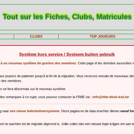
Tout sur les Fiches, Clubs, Matricules
CLUBS
TOP JOUEURS
Système hors service / Systeem buiten gebruik
r à
un nouveau système de gestion des membres
. Cette page et les données associées 
 joueurs de patienter jusqu'à la fin de la migration. Vous recevrez ensuite de nouveaux ide
n des membres.
urs se fera désormais sur le nouveau système.
des remarques à ce sujet, vous pouvez contacter la FRBE via :
info@frbe-kbsb-ksb.be
ng naar
een nieuw ledenbeheersysteem
. Deze pagina en de data erachter dienen
vanaf h
m te wachten tot de migratie afgerond is. Jullie zullen dan een nieuwe login krijgen om aan 