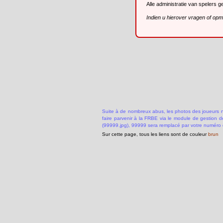
Alle administratie van spelers 
Indien u hierover vragen of op
Suite à de nombreux abus, les photos des joueurs ne
faire parvenir à la FRBE via le module de gestion 
(99999.jpg), 99999 sera remplacé par votre numéro 
Sur cette page, tous les liens sont de couleur
brun