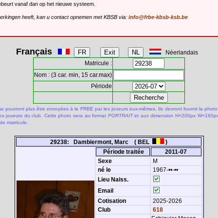
gebeurt vanaf dan op het nieuwe systeem.
merkingen heeft, kan u contact opnemen met KBSB via:
info@frbe-kbsb-ksb.be
Français
Néerlandais
Matricule :
Nom : (3 car. min, 15 car.max)
Période
 pourront plus être envoyées à la FRBE par les joueurs eux-mêmes. Ils devront fournir la photo
des joueurs du club. Cette photo sera au format
PORTRAIT
et aux dimension H=200px W=160px.
de matricule.
29238: Dambiermont, Marc ( BEL
)
Période traitée
2011-07
Sexe
M
né le
1967-••-••
Lieu Naiss.
Email
Cotisation
2025-2026
Club
618