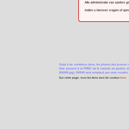
Alle administratie van spelers 
Indien u hierover vragen of op
Suite à de nombreux abus, les photos des joueurs ne
faire parvenir à la FRBE via le module de gestion 
(99999.jpg), 99999 sera remplacé par votre numéro 
Sur cette page, tous les liens sont de couleur
brun