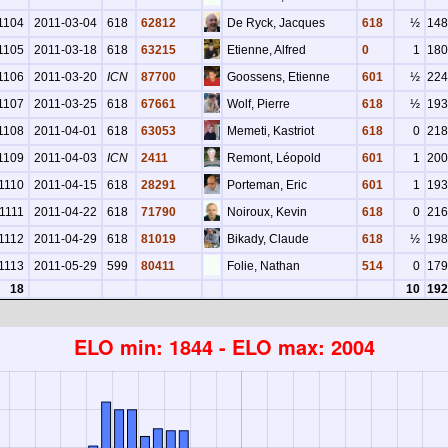
1104
2011-03-04
618
62812
De Ryck, Jacques
618
½
148
1105
2011-03-18
618
63215
Etienne, Alfred
0
1
180
1106
2011-03-20
ICN
87700
Goossens, Etienne
601
½
224
1107
2011-03-25
618
67661
Wolf, Pierre
618
½
193
1108
2011-04-01
618
63053
Memeti, Kastriot
618
0
218
1109
2011-04-03
ICN
2411
Remont, Léopold
601
1
200
1110
2011-04-15
618
28291
Porteman, Eric
601
1
193
1111
2011-04-22
618
71790
Noiroux, Kevin
618
0
216
1112
2011-04-29
618
81019
Bikady, Claude
618
½
198
1113
2011-05-29
599
80411
Folie, Nathan
514
0
179
18
10
192