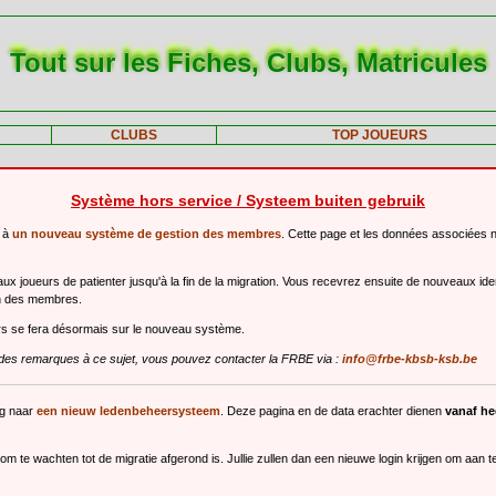
Tout sur les Fiches, Clubs, Matricules
CLUBS
TOP JOUEURS
Système hors service / Systeem buiten gebruik
r à
un nouveau système de gestion des membres
. Cette page et les données associées 
 joueurs de patienter jusqu'à la fin de la migration. Vous recevrez ensuite de nouveaux ide
n des membres.
urs se fera désormais sur le nouveau système.
des remarques à ce sujet, vous pouvez contacter la FRBE via :
info@frbe-kbsb-ksb.be
ng naar
een nieuw ledenbeheersysteem
. Deze pagina en de data erachter dienen
vanaf h
m te wachten tot de migratie afgerond is. Jullie zullen dan een nieuwe login krijgen om aan 