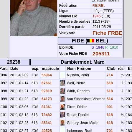
Echiquier Mosan
Fédération
F.E.F.B.
Ligue
Liège (FEFB)
Nouvel Elo
1945
(+18)
Nombre de parties
1113 (+18)
Dernière partie
2011-05-29
Fiche FRBE
Voir votre
FIDE (
BEL)
Elo FIDE
S=1946
R=1910
205311
Votre Fiche FIDE
29238
Dambiermont, Marc
art.
Date
exp.
matricule
Nom Prénom
Club
rés.
El
1096
2011-01-09
ICN
55964
Nijssen, Peter
714
½
201
1097
2011-01-14
618
67661
Wolf, Pierre
618
1
193
1098
2011-01-21
618
92819
Wirth, Charles
618
1
181
1099
2011-01-23
ICN
64173
Van Steenkiste, Vincent
514
½
207
1100
2011-02-06
ICN
81361
Piron, Didier
901
½
197
1101
2011-02-18
618
73482
Rosar, Daniel
618
½
164
1102
2011-02-25
618
85341
Gheury, Jean-Marie
618
½
183
1103
2011-02-27
ICN
40525
Indemans, Rudi
701
½
183