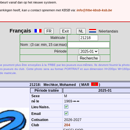
gebeurt vanaf dan op het nieuwe systeem.
merkingen heeft, kan u contact opnemen met KBSB via:
info@frbe-kbsb-ksb.be
Français
Néerlandais
Matricule :
Nom : (3 car. min, 15 car.max)
Période
 pourront plus être envoyées à la FRBE par les joueurs eux-mêmes. Ils devront fournir la photo
des joueurs du club. Cette photo sera au format
PORTRAIT
et aux dimension H=200px W=160px.
de matricule.
21218: Mechkor, Mohamed ( MAR
)
Période traitée
2025-01
Sexe
M
né le
1969-••-••
Lieu Naiss.
Email
Cotisation
2026-2027
Club
204