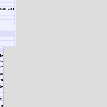
dstad (VSF)
lo
NC
NC
18
00
69
27
73
09