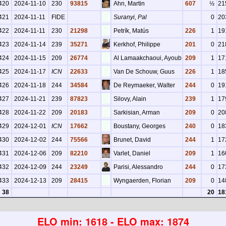
420
2024-11-10
230
93815
Ahn, Martin
607
½
21
421
2024-11-11
FIDE
Suranyi, Pal
0
20
422
2024-11-11
230
21298
Petrík, Matús
226
1
19
423
2024-11-14
239
35271
Kerkhof, Philippe
201
0
21
424
2024-11-15
209
26774
Al Lamaakchaoui, Ayoub
209
1
17
425
2024-11-17
ICN
22633
Van De Schouw, Guus
226
1
18
426
2024-11-18
244
34584
De Reymaeker, Walter
244
0
19
427
2024-11-21
239
87823
Silovy, Alain
239
1
17
428
2024-11-22
209
20183
Sarkisian, Arman
209
0
20
429
2024-12-01
ICN
17662
Boustany, Georges
240
0
18
430
2024-12-02
244
75566
Brunet, David
244
1
17
431
2024-12-06
209
82210
Varlet, Daniel
209
1
16
432
2024-12-09
244
23249
Parisi, Alessandro
244
0
17
433
2024-12-13
209
28415
Wyngaerden, Florian
209
0
14
38
20
18