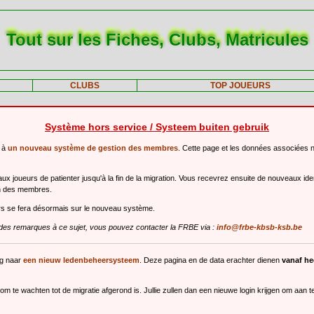
Tout sur les Fiches, Clubs, Matricules
CLUBS
TOP JOUEURS
Système hors service / Systeem buiten gebruik
r à
un nouveau système de gestion des membres
. Cette page et les données associées 
 joueurs de patienter jusqu'à la fin de la migration. Vous recevrez ensuite de nouveaux ide
n des membres.
urs se fera désormais sur le nouveau système.
des remarques à ce sujet, vous pouvez contacter la FRBE via :
info@frbe-kbsb-ksb.be
ng naar
een nieuw ledenbeheersysteem
. Deze pagina en de data erachter dienen
vanaf h
m te wachten tot de migratie afgerond is. Jullie zullen dan een nieuwe login krijgen om aan 