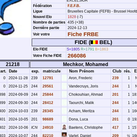
EXCELSIOR
Fédération
F.E.F.B.
Ligue
Bruxelles Capitale (FEFB) - Brussel Hoof
Nouvel Elo
1828
(-7)
Nombre de parties
435 (+38)
Dernière partie
2024-12-13
Fiche FRBE
Voir votre
FIDE (
BEL)
Elo FIDE
S=1805
R=1791
B=1863
266086
Votre Fiche FIDE
21218
Mechkor, Mohamed
art.
Date
exp.
matricule
Nom Prénom
Club
rés.
E
0
2024-11-28
239
12791
Aron, Frederic
239
1
0
2024-11-25
244
29561
Vandecruys, Joris
244
1
398
2024-09-09
244
25844
Chokouhian, Ahmad
201
1
18
399
2024-09-30
244
28412
Taourchi, Malik
244
1
14
400
2024-10-03
239
28345
Acham, Meritza
244
1
16
401
2024-10-05
201
98689
Dona, Luca
201
0
19
402
2024-10-06
ICN
24910
Baetens, Christophe
417
1
15
403
2024-10-07
244
82210
Varlet, Daniel
209
½
16