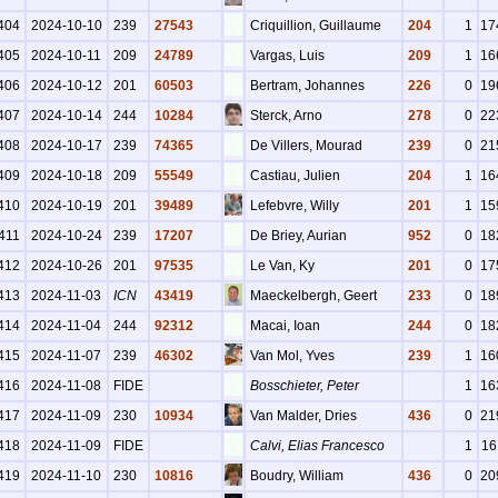
404
2024-10-10
239
27543
Criquillion, Guillaume
204
1
17
405
2024-10-11
209
24789
Vargas, Luis
209
1
16
406
2024-10-12
201
60503
Bertram, Johannes
226
0
19
407
2024-10-14
244
10284
Sterck, Arno
278
0
22
408
2024-10-17
239
74365
De Villers, Mourad
239
0
21
409
2024-10-18
209
55549
Castiau, Julien
204
1
16
410
2024-10-19
201
39489
Lefebvre, Willy
201
1
15
411
2024-10-24
239
17207
De Briey, Aurian
952
0
18
412
2024-10-26
201
97535
Le Van, Ky
201
0
17
413
2024-11-03
ICN
43419
Maeckelbergh, Geert
233
0
18
414
2024-11-04
244
92312
Macai, Ioan
244
0
18
415
2024-11-07
239
46302
Van Mol, Yves
239
1
16
416
2024-11-08
FIDE
Bosschieter, Peter
1
16
417
2024-11-09
230
10934
Van Malder, Dries
436
0
21
418
2024-11-09
FIDE
Calvi, Elias Francesco
1
16
419
2024-11-10
230
10816
Boudry, William
436
0
20