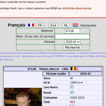
gebeurt vanaf dan op het nieuwe systeem.
merkingen heeft, kan u contact opnemen met KBSB via:
info@frbe-kbsb-ksb.be
Français
Néerlandais
Matricule :
Nom : (3 car. min, 15 car.max)
Période
 pourront plus être envoyées à la FRBE par les joueurs eux-mêmes. Ils devront fournir la photo
des joueurs du club. Cette photo sera au format
PORTRAIT
et aux dimension H=200px W=160px.
de matricule.
97136: Thirion, Marcel ( BEL
)
Période traitée
2025-01
Sexe
M
né le
1966-••-••
Lieu Naiss.
Email
Cotisation
2025-2026
Club
621