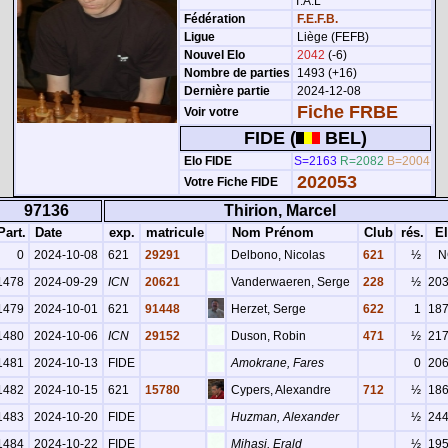
T.A.L
Fédération
F.E.F.B.
Ligue
Liège (FEFB)
Nouvel Elo
2042
(-6)
Nombre de parties
1493 (+16)
Dernière partie
2024-12-08
Fiche FRBE
Voir votre
FIDE (
BEL)
Elo FIDE
S=2163
R=2082
B=2004
202053
Votre Fiche FIDE
97136
Thirion, Marcel
art.
Date
exp.
matricule
Nom Prénom
Club
rés.
El
0
2024-10-08
621
29291
Delbono, Nicolas
621
½
N
1478
2024-09-29
ICN
20621
Vanderwaeren, Serge
228
½
20
1479
2024-10-01
621
91448
Herzet, Serge
622
1
18
1480
2024-10-06
ICN
29152
Duson, Robin
471
½
21
1481
2024-10-13
FIDE
Amokrane, Fares
0
20
1482
2024-10-15
621
15780
Cypers, Alexandre
712
½
18
1483
2024-10-20
FIDE
Huzman, Alexander
½
24
1484
2024-10-22
FIDE
Mihasi, Erald
½
19