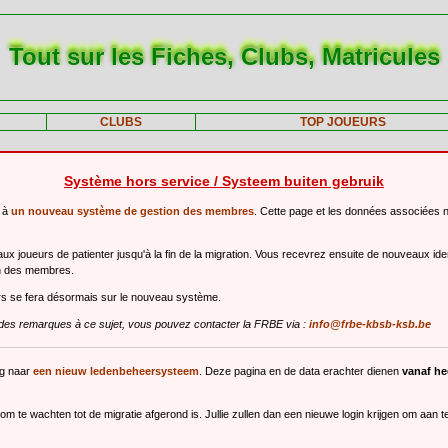
Tout sur les Fiches, Clubs, Matricules
CLUBS
TOP JOUEURS
Système hors service / Systeem buiten gebruik
r à
un nouveau système de gestion des membres
. Cette page et les données associées 
 joueurs de patienter jusqu'à la fin de la migration. Vous recevrez ensuite de nouveaux ide
n des membres.
urs se fera désormais sur le nouveau système.
des remarques à ce sujet, vous pouvez contacter la FRBE via :
info@frbe-kbsb-ksb.be
ng naar
een nieuw ledenbeheersysteem
. Deze pagina en de data erachter dienen
vanaf h
m te wachten tot de migratie afgerond is. Jullie zullen dan een nieuwe login krijgen om aan 