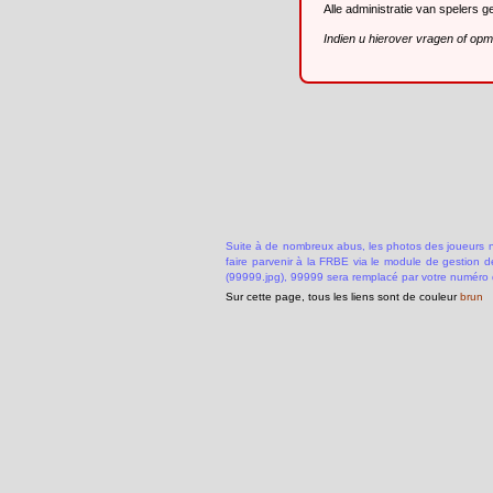
Alle administratie van spelers 
Indien u hierover vragen of op
Suite à de nombreux abus, les photos des joueurs ne
faire parvenir à la FRBE via le module de gestion 
(99999.jpg), 99999 sera remplacé par votre numéro 
Sur cette page, tous les liens sont de couleur
brun