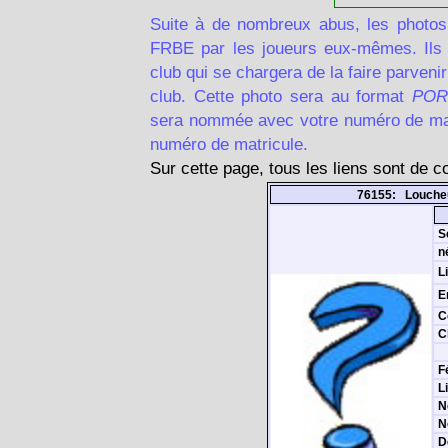
Suite à de nombreux abus, les photos
FRBE par les joueurs eux-mêmes. Ils d
club qui se chargera de la faire parven
club. Cette photo sera au format
POR
sera nommée avec votre numéro de matr
numéro de matricule.
Sur cette page, tous les liens sont de 
76155: Loucheu
S
n
L
E
C
C
F
L
N
N
D