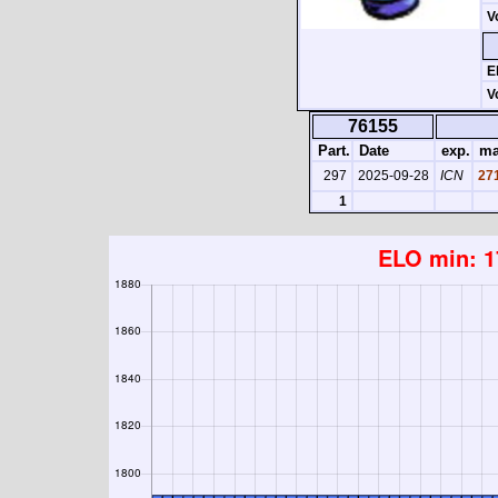
V
E
V
76155
Part.
Date
exp.
mat
297
2025-09-28
ICN
27
1