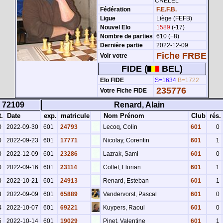
CRELEL
Fédération
F.E.F.B.
Ligue
Liège (FEFB)
Nouvel Elo
1589
(-17)
Nombre de parties
610 (+8)
Dernière partie
2022-12-09
Fiche FRBE
Voir votre
FIDE (
BEL)
Elo FIDE
S=1634
B=1722
235776
Votre Fiche FIDE
72109
Renard, Alain
.
Date
exp.
matricule
Nom Prénom
Club
rés.
0
2022-09-30
601
24793
Lecoq, Colin
601
0
0
2022-09-23
601
17771
Nicolay, Corentin
601
1
0
2022-12-09
601
23286
Lazrak, Sami
601
0
0
2022-09-16
601
23114
Collet, Florian
601
1
0
2022-10-21
601
24913
Renard, Esteban
601
1
3
2022-09-09
601
65889
Vandervorst, Pascal
601
0
4
2022-10-07
601
69221
Kuypers, Raoul
601
0
5
2022-10-14
601
19029
Pinet, Valentine
601
1