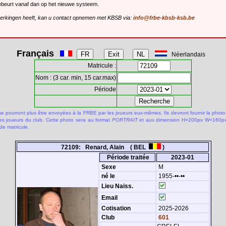
gebeurt vanaf dan op het nieuwe systeem.
merkingen heeft, kan u contact opnemen met KBSB via:
info@frbe-kbsb-ksb.be
Français
Néerlandais
Matricule :
Nom : (3 car. min, 15 car.max)
Période
 pourront plus être envoyées à la FRBE par les joueurs eux-mêmes. Ils devront fournir la photo
des joueurs du club. Cette photo sera au format
PORTRAIT
et aux dimension H=200px W=160px.
de matricule.
72109: Renard, Alain ( BEL
)
Période traitée
2023-01
Sexe
M
né le
1955-••-••
Lieu Naiss.
Email
Cotisation
2025-2026
Club
601