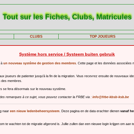
Tout sur les Fiches, Clubs, Matricules
CLUBS
TOP JOUEURS
Système hors service / Systeem buiten gebruik
r à
un nouveau système de gestion des membres
. Cette page et les données associées 
 joueurs de patienter jusqu'à la fin de la migration. Vous recevrez ensuite de nouveaux ide
n des membres.
urs se fera désormais sur le nouveau système.
des remarques à ce sujet, vous pouvez contacter la FRBE via :
info@frbe-kbsb-ksb.be
ng naar
een nieuw ledenbeheersysteem
. Deze pagina en de data erachter dienen
vanaf h
m te wachten tot de migratie afgerond is. Jullie zullen dan een nieuwe login krijgen om aan 