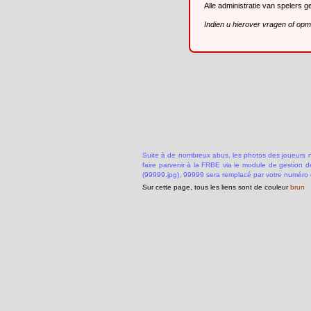
Alle administratie van spelers 
Indien u hierover vragen of op
Suite à de nombreux abus, les photos des joueurs ne
faire parvenir à la FRBE via le module de gestion 
(99999.jpg), 99999 sera remplacé par votre numéro 
Sur cette page, tous les liens sont de couleur
brun