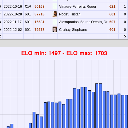
6
2022-10-16
ICN
50168
Vinagre-Ferreira, Roger
621
1
7
2022-10-28
601
87718
Nottet, Tristan
601
0
8
2022-11-17
601
15681
Alexopoulos, Spiros Orestis, Dr
607
0
9
2022-12-02
601
79278
Crahay, Stephane
601
0
2
5