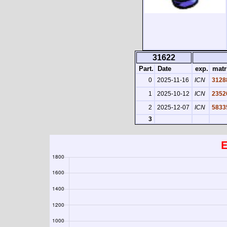
31622
Part.
Date
exp.
matr
0
2025-11-16
ICN
3128
1
2025-10-12
ICN
2352
2
2025-12-07
ICN
5833
3