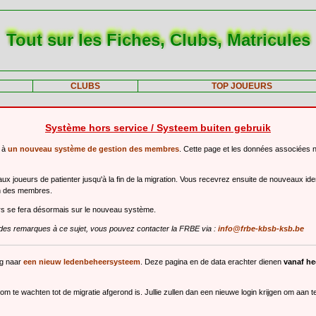
Tout sur les Fiches, Clubs, Matricules
CLUBS
TOP JOUEURS
Système hors service / Systeem buiten gebruik
r à
un nouveau système de gestion des membres
. Cette page et les données associées 
 joueurs de patienter jusqu'à la fin de la migration. Vous recevrez ensuite de nouveaux ide
n des membres.
urs se fera désormais sur le nouveau système.
des remarques à ce sujet, vous pouvez contacter la FRBE via :
info@frbe-kbsb-ksb.be
ng naar
een nieuw ledenbeheersysteem
. Deze pagina en de data erachter dienen
vanaf h
m te wachten tot de migratie afgerond is. Jullie zullen dan een nieuwe login krijgen om aan 