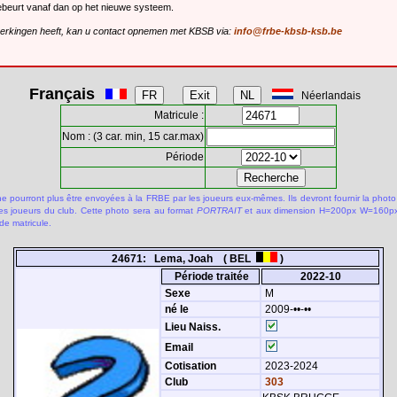
gebeurt vanaf dan op het nieuwe systeem.
merkingen heeft, kan u contact opnemen met KBSB via:
info@frbe-kbsb-ksb.be
Français
Néerlandais
Matricule :
Nom : (3 car. min, 15 car.max)
Période
 pourront plus être envoyées à la FRBE par les joueurs eux-mêmes. Ils devront fournir la photo
des joueurs du club. Cette photo sera au format
PORTRAIT
et aux dimension H=200px W=160px.
de matricule.
24671: Lema, Joah ( BEL
)
Période traitée
2022-10
Sexe
M
né le
2009-••-••
Lieu Naiss.
Email
Cotisation
2023-2024
Club
303