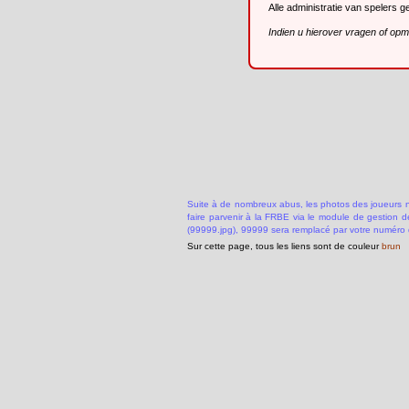
Alle administratie van spelers 
Indien u hierover vragen of op
Suite à de nombreux abus, les photos des joueurs ne
faire parvenir à la FRBE via le module de gestion 
(99999.jpg), 99999 sera remplacé par votre numéro 
Sur cette page, tous les liens sont de couleur
brun