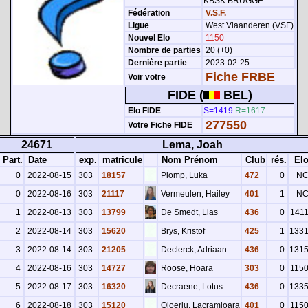
KBSK BRUGGE
Fédération
V.S.F.
Ligue
West Vlaanderen (VSF)
Nouvel Elo
1150
Nombre de parties
20 (+0)
Dernière partie
2023-02-25
Fiche FRBE
Voir votre
FIDE (
BEL)
Elo FIDE
S=1419
R=1617
277550
Votre Fiche FIDE
24671
Lema, Joah
Part.
Date
exp.
matricule
Nom Prénom
Club
rés.
El
0
2022-08-15
303
18157
Plomp, Luka
472
0
N
0
2022-08-16
303
21117
Vermeulen, Hailey
401
1
N
1
2022-08-13
303
13799
De Smedt, Lias
436
0
141
2
2022-08-14
303
15620
Brys, Kristof
425
1
133
3
2022-08-14
303
21205
Declerck, Adriaan
436
0
131
4
2022-08-16
303
14727
Roose, Hoara
303
0
115
5
2022-08-17
303
16320
Decraene, Lotus
436
0
133
6
2022-08-18
303
15120
Oloeriu, Lacramioara
401
0
115