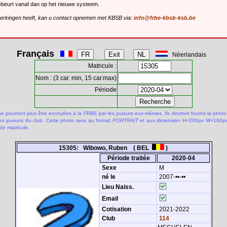
gebeurt vanaf dan op het nieuwe systeem.
merkingen heeft, kan u contact opnemen met KBSB via:
info@frbe-kbsb-ksb.be
Français
Néerlandais
Matricule :
Nom : (3 car. min, 15 car.max)
Période
 pourront plus être envoyées à la FRBE par les joueurs eux-mêmes. Ils devront fournir la photo
des joueurs du club. Cette photo sera au format
PORTRAIT
et aux dimension H=200px W=160px.
de matricule.
15305: Wibowo, Ruben ( BEL
)
Période traitée
2020-04
Sexe
M
né le
2007-••-••
Lieu Naiss.
Email
Cotisation
2021-2022
Club
114