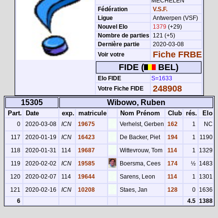
MECHELEN
Fédération
V.S.F.
Ligue
Antwerpen (VSF)
Nouvel Elo
1379
(+29)
Nombre de parties
121 (+5)
Dernière partie
2020-03-08
Fiche FRBE
Voir votre
FIDE (
BEL)
Elo FIDE
S=1633
248908
Votre Fiche FIDE
15305
Wibowo, Ruben
Part.
Date
exp.
matricule
Nom Prénom
Club
rés.
Elo
0
2020-03-08
ICN
19675
Verhelst, Gerben
162
1
NC
117
2020-01-19
ICN
16423
De Backer, Piet
194
1
1190
118
2020-01-31
114
19687
Wittevrouw, Tom
114
1
1329
119
2020-02-02
ICN
19585
Boersma, Cees
174
½
1483
120
2020-02-07
114
19644
Sarens, Leon
114
1
1301
121
2020-02-16
ICN
10208
Staes, Jan
128
0
1636
6
4.5
1388