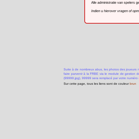
Alle administratie van spelers 
Indien u hierover vragen of op
Suite à de nombreux abus, les photos des joueurs ne
faire parvenir à la FRBE via le module de gestion 
(99999.jpg), 99999 sera remplacé par votre numéro 
Sur cette page, tous les liens sont de couleur
brun