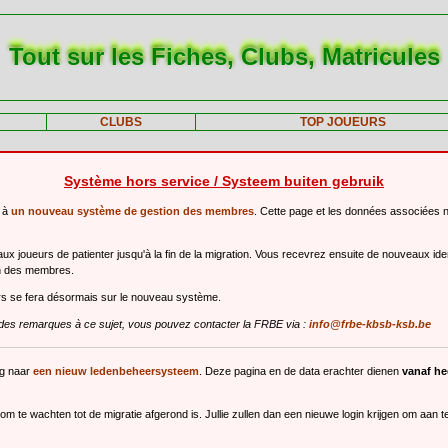
Tout sur les Fiches, Clubs, Matricules
CLUBS
TOP JOUEURS
Système hors service / Systeem buiten gebruik
r à
un nouveau système de gestion des membres
. Cette page et les données associées 
 joueurs de patienter jusqu'à la fin de la migration. Vous recevrez ensuite de nouveaux ide
n des membres.
urs se fera désormais sur le nouveau système.
des remarques à ce sujet, vous pouvez contacter la FRBE via :
info@frbe-kbsb-ksb.be
ng naar
een nieuw ledenbeheersysteem
. Deze pagina en de data erachter dienen
vanaf h
m te wachten tot de migratie afgerond is. Jullie zullen dan een nieuwe login krijgen om aan 