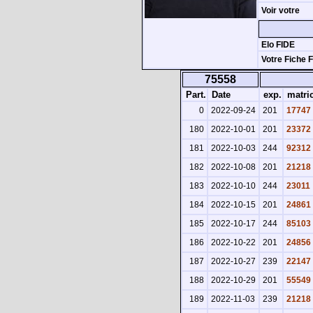
Voir votre
Elo FIDE
Votre Fiche 
75558
Part.
Date
exp.
matric
0
2022-09-24
201
17747
180
2022-10-01
201
23372
181
2022-10-03
244
92312
182
2022-10-08
201
21218
183
2022-10-10
244
23011
184
2022-10-15
201
24861
185
2022-10-17
244
85103
186
2022-10-22
201
24856
187
2022-10-27
239
22147
188
2022-10-29
201
55549
189
2022-11-03
239
21218