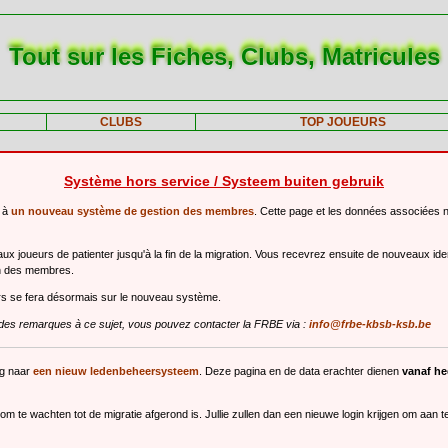
Tout sur les Fiches, Clubs, Matricules
CLUBS
TOP JOUEURS
Système hors service / Systeem buiten gebruik
r à
un nouveau système de gestion des membres
. Cette page et les données associées 
 joueurs de patienter jusqu'à la fin de la migration. Vous recevrez ensuite de nouveaux ide
n des membres.
urs se fera désormais sur le nouveau système.
des remarques à ce sujet, vous pouvez contacter la FRBE via :
info@frbe-kbsb-ksb.be
ng naar
een nieuw ledenbeheersysteem
. Deze pagina en de data erachter dienen
vanaf h
m te wachten tot de migratie afgerond is. Jullie zullen dan een nieuwe login krijgen om aan 