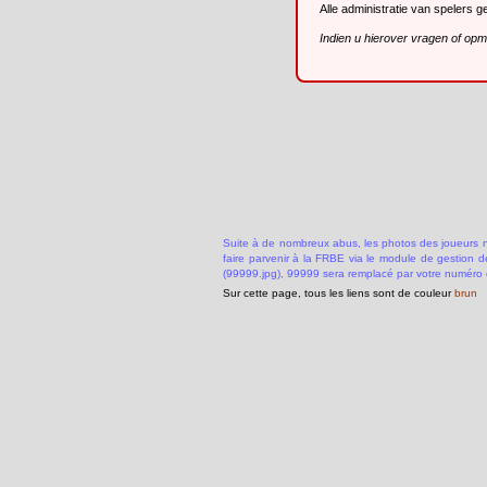
Alle administratie van spelers 
Indien u hierover vragen of op
Suite à de nombreux abus, les photos des joueurs ne
faire parvenir à la FRBE via le module de gestion 
(99999.jpg), 99999 sera remplacé par votre numéro 
Sur cette page, tous les liens sont de couleur
brun