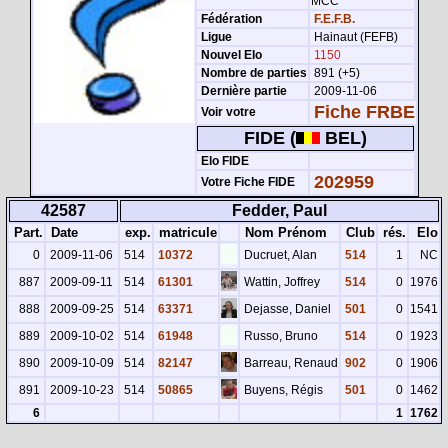
MCC
Fédération
F.E.F.B.
Ligue
Hainaut (FEFB)
Nouvel Elo
1150
Nombre de parties
891 (+5)
Dernière partie
2009-11-06
Fiche FRBE
Voir votre
FIDE (
BEL)
Elo FIDE
202959
Votre Fiche FIDE
42587
Fedder, Paul
Part.
Date
exp.
matricule
Nom Prénom
Club
rés.
Elo
0
2009-11-06
514
10372
Ducruet, Alan
514
1
NC
887
2009-09-11
514
61301
Wattin, Joffrey
514
0
1976
888
2009-09-25
514
63371
Dejasse, Daniel
501
0
1541
889
2009-10-02
514
61948
Russo, Bruno
514
0
1923
890
2009-10-09
514
82147
Barreau, Renaud
902
0
1906
891
2009-10-23
514
50865
Buyens, Régis
501
0
1462
6
1
1762