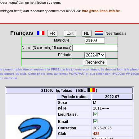
gebeurt vanaf dan op het nieuwe systeem.
merkingen heeft, kan u contact opnemen met KBSB via:
info@frbe-kbsb-ksb.be
Français
Néerlandais
Matricule :
Nom : (3 car. min, 15 car.max)
Période
 pourront plus être envoyées à la FRBE par les joueurs eux-mêmes. Ils devront fournir la photo
des joueurs du club. Cette photo sera au format
PORTRAIT
et aux dimension H=200px W=160px.
de matricule.
21109: Ip, Tobias ( BEL
)
Période traitée
2022-07
Sexe
M
né le
2011-••-••
Lieu Naiss.
Email
Cotisation
2025-2026
Club
432