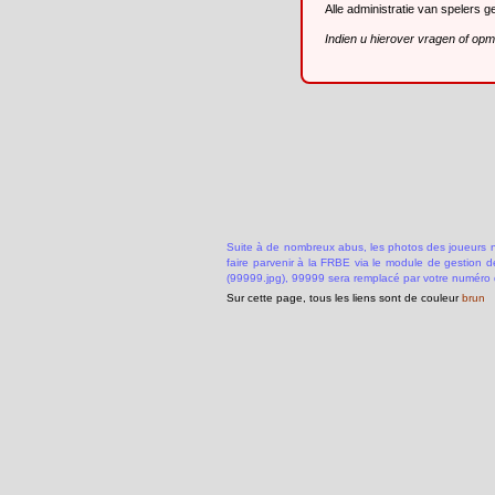
Alle administratie van spelers 
Indien u hierover vragen of op
Suite à de nombreux abus, les photos des joueurs ne
faire parvenir à la FRBE via le module de gestion 
(99999.jpg), 99999 sera remplacé par votre numéro 
Sur cette page, tous les liens sont de couleur
brun