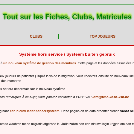
Tout sur les Fiches, Clubs, Matricules
CLUBS
TOP JOUEURS
Système hors service / Systeem buiten gebruik
r à
un nouveau système de gestion des membres
. Cette page et les données associées 
 joueurs de patienter jusqu'à la fin de la migration. Vous recevrez ensuite de nouveaux ide
n des membres.
urs se fera désormais sur le nouveau système.
des remarques à ce sujet, vous pouvez contacter la FRBE via :
info@frbe-kbsb-ksb.be
ng naar
een nieuw ledenbeheersysteem
. Deze pagina en de data erachter dienen
vanaf h
m te wachten tot de migratie afgerond is. Jullie zullen dan een nieuwe login krijgen om aan 