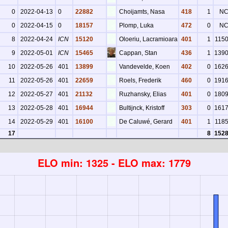
0
2022-04-13
0
22882
Choijamts, Nasa
418
1
N
0
2022-04-15
0
18157
Plomp, Luka
472
0
N
8
2022-04-24
ICN
15120
Oloeriu, Lacramioara
401
1
115
9
2022-05-01
ICN
15465
Cappan, Stan
436
1
139
10
2022-05-26
401
13899
Vandevelde, Koen
402
0
162
11
2022-05-26
401
22659
Roels, Frederik
460
0
191
12
2022-05-27
401
21132
Ruzhansky, Elias
401
0
180
13
2022-05-28
401
16944
Bultijnck, Kristoff
303
0
161
14
2022-05-29
401
16100
De Caluwé, Gerard
401
1
118
17
8
152