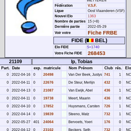
WETTEREN
Fédération
V.S.F.
Ligue
Oost Vlaanderen (VSF)
Nouvel Elo
1363
Nombre de parties
15 (+8)
Dernière partie
2022-05-29
Fiche FRBE
Voir votre
FIDE (
BEL)
Elo FIDE
S=1740
268453
Votre Fiche FIDE
21109
Ip, Tobias
Part.
Date
exp.
matricule
Nom Prénom
Club
rés.
El
0
2022-04-16
0
20498
Van Der Beek, Justys
741
1
N
0
2022-04-11
0
22676
De Steur, Merlijn
432
0
N
0
2022-04-13
0
21087
Van Ewijk, Abel
436
1
N
0
2022-04-11
0
19738
Meert, Maarin
436
0
N
0
2022-04-10
0
17852
Huysmans, Carsten
726
1
N
0
2022-04-14
0
19839
Steeno, Matz
732
1
N
0
2022-05-27
401
24064
Bervoets, Yoeri
176
0
N
0
2022-04-12
0
23102
Beckers, Seth
732
0
N