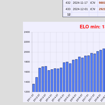
432
2024-11-17
ICN
988
433
2024-12-01
ICN
292
12