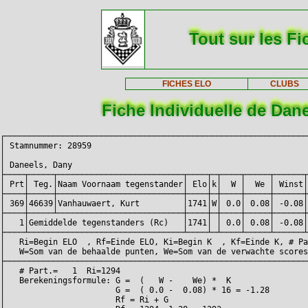
Tout sur les Fi
FICHES ELO
CLUBS
Fiche Individuelle de Dan
┌───────────────────────────────────────────────────────────────
│ Stamnummer: 28959                                             
│                                                               
│ Daneels, Dany                                                 
├────┬─────┬──────────────────────────┬────┬─┬────┬─────┬──────┬
│ Prt│ Teg.│Naam Voornaam tegenstander│ Elo│k│  W │  We │ Winst│
├────┼─────┼──────────────────────────┼────┼─┼────┼─────┼──────┼
│ 369│46639│Vanhauwaert, Kurt         │1741│W│ 0.0│ 0.08│ -0.08│
├────┼─────┴──────────────────────────┼────┼─┼────┼─────┼──────┼
│   1│Gemiddelde tegenstanders (Rc)   │1741│ │ 0.0│ 0.08│ -0.08│
├────┴────────────────────────────────┴────┴─┴────┴─────┴──────┴
│   Ri=Begin ELO  , Rf=Einde ELO, Ki=Begin K  , Kf=Einde K, # Pa
│   W=Som van de behaalde punten, We=Som van de verwachte scores
├───────────────────────────────────────────────────────────────
│   # Part.=   1  Ri=1294                                       
│   Berekeningsformule: G =  (   W -    We) *  K                
│                       G =  ( 0.0 -  0.08) * 16 = -1.28        
│                       Rf = Ri + G                             