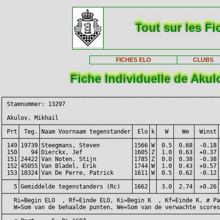
Tout sur les Fi
FICHES ELO
CLUBS
Fiche Individuelle de Akul
┌───────────────────────────────────────────────────────────────
│ Stamnummer: 13297                                             
│                                                               
│ Akulov, Mikhail                                               
├────┬─────┬──────────────────────────┬────┬─┬────┬─────┬──────┬
│ Prt│ Teg.│Naam Voornaam tegenstander│ Elo│k│  W │  We │ Winst│
├────┼─────┼──────────────────────────┼────┼─┼────┼─────┼──────┼
│ 149│19739│Steegmans, Steven         │1566│W│ 0.5│ 0.68│ -0.18│
│ 150│   94│Dierckx, Jef              │1605│Z│ 1.0│ 0.63│ +0.37│
│ 151│24422│Van Noten, Stijn          │1785│Z│ 0.0│ 0.38│ -0.38│
│ 152│45055│Van Bladel, Erik          │1744│W│ 1.0│ 0.43│ +0.57│
│ 153│10324│Van De Perre, Patrick     │1611│W│ 0.5│ 0.62│ -0.12│
├────┼─────┴──────────────────────────┼────┼─┼────┼─────┼──────┼
│   5│Gemiddelde tegenstanders (Rc)   │1662│ │ 3.0│ 2.74│ +0.26│
├────┴────────────────────────────────┴────┴─┴────┴─────┴──────┴
│   Ri=Begin ELO  , Rf=Einde ELO, Ki=Begin K  , Kf=Einde K, # Pa
│   W=Som van de behaalde punten, We=Som van de verwachte scores
├───────────────────────────────────────────────────────────────