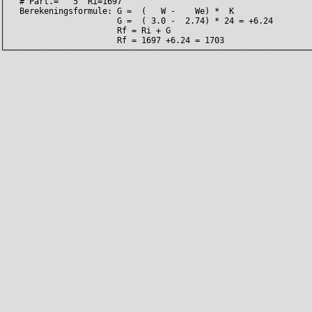
│   # Part.=   5  Ri=1697                                       
│   Berekeningsformule: G =  (   W -    We) *  K                
│                       G =  ( 3.0 -  2.74) * 24 = +6.24        
│                       Rf = Ri + G                             
│                       Rf = 1697 +6.24 = 1703                  