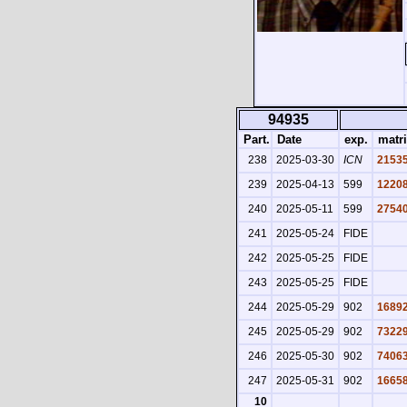
94935
Part.
Date
exp.
matri
238
2025-03-30
ICN
2153
239
2025-04-13
599
1220
240
2025-05-11
599
2754
241
2025-05-24
FIDE
242
2025-05-25
FIDE
243
2025-05-25
FIDE
244
2025-05-29
902
1689
245
2025-05-29
902
7322
246
2025-05-30
902
7406
247
2025-05-31
902
1665
10