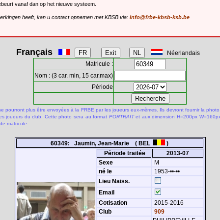
gebeurt vanaf dan op het nieuwe systeem.
merkingen heeft, kan u contact opnemen met KBSB via:
info@frbe-kbsb-ksb.be
Français
Néerlandais
Matricule :
Nom : (3 car. min, 15 car.max)
Période
 pourront plus être envoyées à la FRBE par les joueurs eux-mêmes. Ils devront fournir la photo
des joueurs du club. Cette photo sera au format
PORTRAIT
et aux dimension H=200px W=160px.
de matricule.
60349: Jaumin, Jean-Marie ( BEL
)
Période traitée
2013-07
Sexe
M
né le
1953-••-••
Lieu Naiss.
Email
Cotisation
2015-2016
Club
909