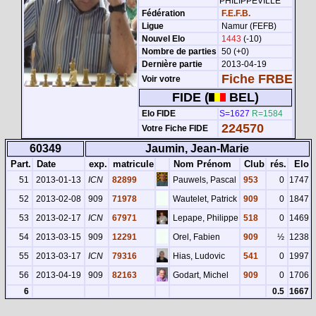
PHILIPPEVILLE
Fédération
F.E.F.B.
Ligue
Namur (FEFB)
Nouvel Elo
1443
(-10)
Nombre de parties
50 (+0)
Dernière partie
2013-04-19
Fiche FRBE
Voir votre
FIDE (
BEL)
Elo FIDE
S=1627
R=1584
224570
Votre Fiche FIDE
60349
Jaumin, Jean-Marie
Part.
Date
exp.
matricule
Nom Prénom
Club
rés.
Elo
51
2013-01-13
ICN
82899
Pauwels, Pascal
953
0
1747
52
2013-02-08
909
71978
Wautelet, Patrick
909
0
1847
53
2013-02-17
ICN
67971
Lepape, Philippe
518
0
1469
54
2013-03-15
909
12291
Orel, Fabien
909
½
1238
55
2013-03-17
ICN
79316
Hias, Ludovic
541
0
1997
56
2013-04-19
909
82163
Godart, Michel
909
0
1706
6
0.5
1667