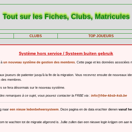
Tout sur les Fiches, Clubs, Matricules
CLUBS
TOP JOUEURS
Système hors service / Systeem buiten gebruik
r à
un nouveau système de gestion des membres
. Cette page et les données associées 
 joueurs de patienter jusqu'à la fin de la migration. Vous recevrez ensuite de nouveaux ide
n des membres.
urs se fera désormais sur le nouveau système.
des remarques à ce sujet, vous pouvez contacter la FRBE via :
info@frbe-kbsb-ksb.be
ng naar
een nieuw ledenbeheersysteem
. Deze pagina en de data erachter dienen
vanaf h
m te wachten tot de migratie afgerond is. Jullie zullen dan een nieuwe login krijgen om aan 