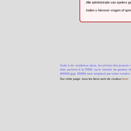
Alle administratie van spelers 
Indien u hierover vragen of op
Suite à de nombreux abus, les photos des joueurs ne
faire parvenir à la FRBE via le module de gestion 
(99999.jpg), 99999 sera remplacé par votre numéro 
Sur cette page, tous les liens sont de couleur
brun