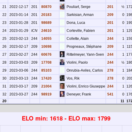
21
2022-12-17
201
80870
Pouliart, Serge
201
½
17
22
2023-01-14
201
20183
Sarkisian, Arman
209
0
19
23
2023-01-28
201
98689
Dona, Luca
201
0
19
24
2023-01-29
ICN
24610
Corteville, Fabien
201
1
12
25
2023-02-13
244
14055
Collette, Alain
244
1
15
26
2023-02-17
209
10698
Progneaux, Stéphane
209
1
11
27
2023-02-27
244
60676
Rittelmeyer, Yann-Sven
244
1
17
28
2023-03-03
209
17708
Violini, Paolo
244
½
18
29
2023-03-06
244
85103
Onrubia-Aviles, Carlos
278
1
18
30
2023-03-13
244
17420
Vos, Rik
278
0
20
31
2023-03-17
209
21004
Violini, Enrico Giuseppe
244
1
12
32
2023-03-27
244
98919
Deneyer, Frank
541
0
17
20
11
17