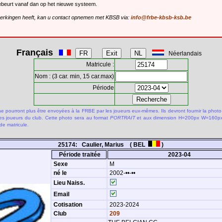
gebeurt vanaf dan op het nieuwe systeem.
merkingen heeft, kan u contact opnemen met KBSB via:
info@frbe-kbsb-ksb.be
Français
Néerlandais
Matricule :
Nom : (3 car. min, 15 car.max)
Période
 pourront plus être envoyées à la FRBE par les joueurs eux-mêmes. Ils devront fournir la photo
des joueurs du club. Cette photo sera au format
PORTRAIT
et aux dimension H=200px W=160px.
de matricule.
25174: Caulier, Marius ( BEL
)
Période traitée
2023-04
Sexe
M
né le
2002-••-••
Lieu Naiss.
Email
Cotisation
2023-2024
Club
209