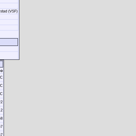
dstad (VSF)
lo
C
C
C
22
12
68
67
67