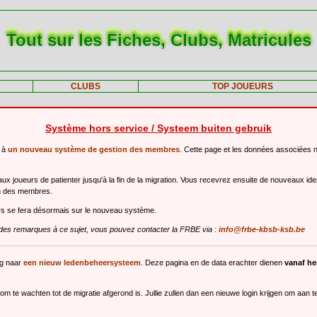
Tout sur les Fiches, Clubs, Matricules
CLUBS
TOP JOUEURS
Système hors service / Systeem buiten gebruik
r à
un nouveau système de gestion des membres
. Cette page et les données associées 
 joueurs de patienter jusqu'à la fin de la migration. Vous recevrez ensuite de nouveaux ide
n des membres.
urs se fera désormais sur le nouveau système.
des remarques à ce sujet, vous pouvez contacter la FRBE via :
info@frbe-kbsb-ksb.be
ng naar
een nieuw ledenbeheersysteem
. Deze pagina en de data erachter dienen
vanaf h
m te wachten tot de migratie afgerond is. Jullie zullen dan een nieuwe login krijgen om aan 