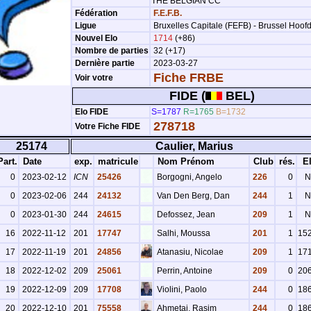
THE BELGIAN CC
Fédération
F.E.F.B.
Ligue
Bruxelles Capitale (FEFB) - Brussel Hoof
Nouvel Elo
1714
(+86)
Nombre de parties
32 (+17)
Dernière partie
2023-03-27
Fiche FRBE
Voir votre
FIDE (
BEL)
Elo FIDE
S=1787
R=1765
B=1732
278718
Votre Fiche FIDE
25174
Caulier, Marius
art.
Date
exp.
matricule
Nom Prénom
Club
rés.
E
0
2023-02-12
ICN
25426
Borgogni, Angelo
226
0
N
0
2023-02-06
244
24132
Van Den Berg, Dan
244
1
N
0
2023-01-30
244
24615
Defossez, Jean
209
1
N
16
2022-11-12
201
17747
Salhi, Moussa
201
1
15
17
2022-11-19
201
24856
Atanasiu, Nicolae
209
1
17
18
2022-12-02
209
25061
Perrin, Antoine
209
0
20
19
2022-12-09
209
17708
Violini, Paolo
244
0
18
20
2022-12-10
201
75558
Ahmetaj, Rasim
244
0
18