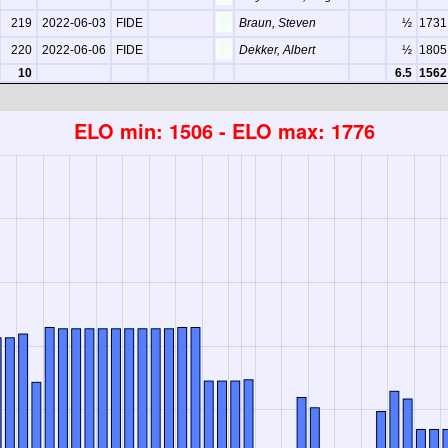
219
2022-06-03
FIDE
Braun, Steven
½
1731
220
2022-06-06
FIDE
Dekker, Albert
½
1805
10
6.5
1562