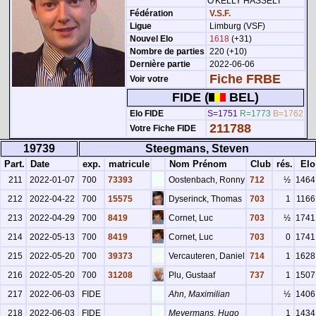
O'KELLY HASSELT
Fédération
V.S.F.
Ligue
Limburg (VSF)
Nouvel Elo
1618
(+31)
Nombre de parties
220 (+10)
Dernière partie
2022-06-06
Fiche FRBE
Voir votre
FIDE (
BEL)
Elo FIDE
S=1751
R=1773
B=1762
211788
Votre Fiche FIDE
19739
Steegmans, Steven
Part.
Date
exp.
matricule
Nom Prénom
Club
rés.
Elo
211
2022-01-07
700
73393
Oostenbach, Ronny
712
½
1464
212
2022-04-22
700
15575
Dyserinck, Thomas
703
1
1166
213
2022-04-29
700
8419
Cornet, Luc
703
½
1741
214
2022-05-13
700
8419
Cornet, Luc
703
0
1741
215
2022-05-20
700
39373
Vercauteren, Daniel
714
1
1628
216
2022-05-20
700
31208
Plu, Gustaaf
737
1
1507
217
2022-06-03
FIDE
Ahn, Maximilian
½
1406
218
2022-06-03
FIDE
Meyermans, Hugo
1
1434