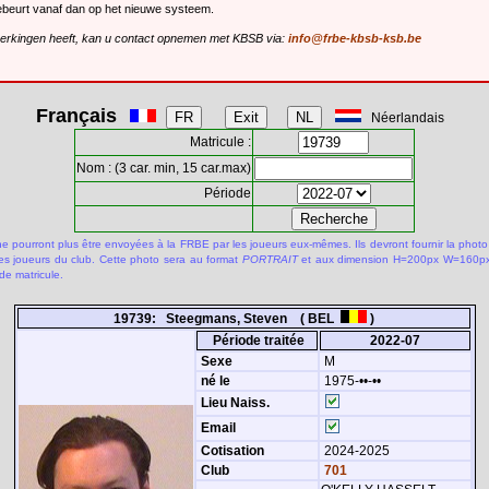
gebeurt vanaf dan op het nieuwe systeem.
merkingen heeft, kan u contact opnemen met KBSB via:
info@frbe-kbsb-ksb.be
Français
Néerlandais
Matricule :
Nom : (3 car. min, 15 car.max)
Période
 pourront plus être envoyées à la FRBE par les joueurs eux-mêmes. Ils devront fournir la photo
des joueurs du club. Cette photo sera au format
PORTRAIT
et aux dimension H=200px W=160px.
de matricule.
19739: Steegmans, Steven ( BEL
)
Période traitée
2022-07
Sexe
M
né le
1975-••-••
Lieu Naiss.
Email
Cotisation
2024-2025
Club
701