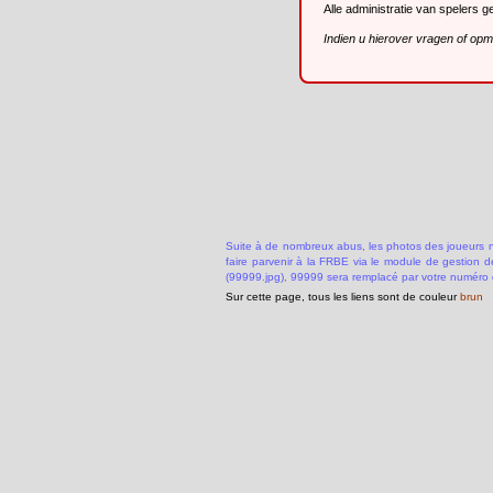
Alle administratie van spelers 
Indien u hierover vragen of op
Suite à de nombreux abus, les photos des joueurs ne
faire parvenir à la FRBE via le module de gestion 
(99999.jpg), 99999 sera remplacé par votre numéro 
Sur cette page, tous les liens sont de couleur
brun