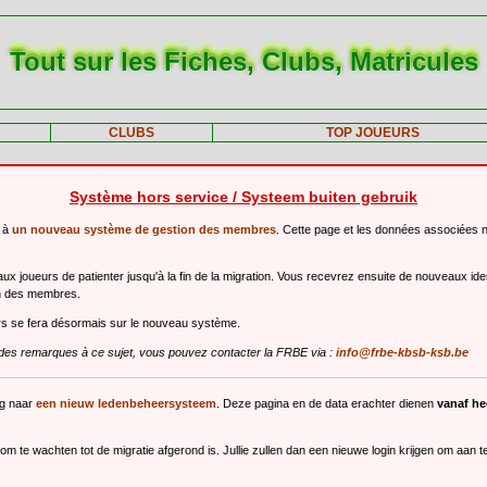
Tout sur les Fiches, Clubs, Matricules
CLUBS
TOP JOUEURS
Système hors service / Systeem buiten gebruik
r à
un nouveau système de gestion des membres
. Cette page et les données associées 
 joueurs de patienter jusqu'à la fin de la migration. Vous recevrez ensuite de nouveaux ide
n des membres.
urs se fera désormais sur le nouveau système.
des remarques à ce sujet, vous pouvez contacter la FRBE via :
info@frbe-kbsb-ksb.be
ng naar
een nieuw ledenbeheersysteem
. Deze pagina en de data erachter dienen
vanaf h
m te wachten tot de migratie afgerond is. Jullie zullen dan een nieuwe login krijgen om aan 