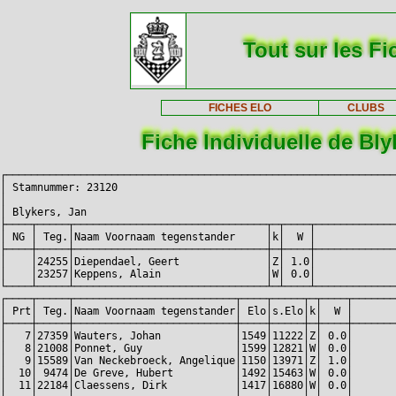
Tout sur les Fi
FICHES ELO
CLUBS
Fiche Individuelle de Bly
┌───────────────────────────────────────────────────────────────
│ Stamnummer: 23120                                             
│                                                               
│ Blykers, Jan                                                  
├────┬─────┬───────────────────────────────┬─┬────┬─────────────
│ NG │ Teg.│Naam Voornaam tegenstander     │k│  W │             
├────┼─────┼───────────────────────────────┼─┼────┼─────────────
│    │24255│Diependael, Geert              │Z│ 1.0│             
│    │23257│Keppens, Alain                 │W│ 0.0│             
└────┴─────┴───────────────────────────────┴─┴────┴─────────────
┌────┬─────┬──────────────────────────┬────┬─────┬─┬────┬───────
│ Prt│ Teg.│Naam Voornaam tegenstander│ Elo│s.Elo│k│  W │       
├────┼─────┼──────────────────────────┼────┼─────┼─┼────┼───────
│   7│27359│Wauters, Johan            │1549│11222│Z│ 0.0│       
│   8│21008│Ponnet, Guy               │1599│12821│W│ 0.0│       
│   9│15589│Van Neckebroeck, Angelique│1150│13971│Z│ 1.0│       
│  10│ 9474│De Greve, Hubert          │1492│15463│W│ 0.0│       
│  11│22184│Claessens, Dirk           │1417│16880│W│ 0.0│       