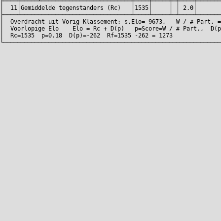
├────┼─────┴──────────────────────────┼────┼─────┼─┼────┼───────
│  11│Gemiddelde tegenstanders (Rc)   │1535│     │ │ 2.0│       
├────┴────────────────────────────────┴────┴─────┴─┴────┴───────
│  Overdracht uit Vorig Klassement: s.Elo= 9673,   W / # Part. =
│  Voorlopige Elo    Elo = Rc + D(p)   p=Score=W / # Part.,  D(p
│  Rc=1535  p=0.18  D(p)=-262  Rf=1535 -262 = 1273              