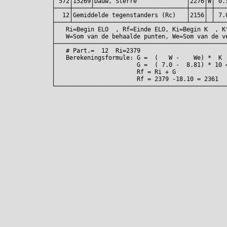
│ 572│15269│Dauw, Sterre              │2276│W│ 0.
├────┼─────┴──────────────────────────┼────┼─┼───
│  12│Gemiddelde tegenstanders (Rc)   │2156│ │ 7.
├────┴────────────────────────────────┴────┴─┴───
│   Ri=Begin ELO  , Rf=Einde ELO, Ki=Begin K  , K
│   W=Som van de behaalde punten, We=Som van de v
├────────────────────────────────────────────────
│   # Part.=  12  Ri=2379                        
│   Berekeningsformule: G =  (   W -    We) *  K 
│                       G =  ( 7.0 -  8.81) * 10 
│                       Rf = Ri + G              
│                       Rf = 2379 -18.10 = 2361  