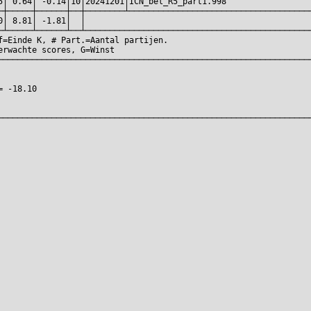
5│ 0.64│ -0.14│10│20241201│ICN_bel_R5_part1.998                  
─┼─────┼──────┼──┼────────┴──────────────────────────────────────
0│ 8.81│ -1.81│  │                                               
─┴─────┴──────┴──┴───────────────────────────────────────────────
f=Einde K, # Part.=Aantal partijen.                              
erwachte scores, G=Winst                                         
─────────────────────────────────────────────────────────────────
                                                                 
                                                                 
= -18.10                                                         
                                                                 
                                                                 