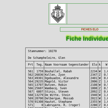
FICHES ELO
Fiche Individu
┌────────────────────────────────────────────────
│ Stamnummer: 10270                              
│                                                
│ De Schampheleire, Glen                         
├────┬─────┬──────────────────────────┬────┬─┬───
│ Prt│ Teg.│Naam Voornaam tegenstander│ Elo│k│  W
├────┼─────┼──────────────────────────┼────┼─┼───
│ 561│ 1759│Bouhallel, Rabah          │2234│W│ 1.
│ 562│26836│Kollen, Zyon              │2347│Z│ 0.
│ 563│49301│Dgebuadze, Alexandre      │2401│W│ 0.
│ 564│29235│Magold, Victor            │2006│Z│ 1.
│ 565│13707│Butzen, Robin             │2108│W│ 0.
│ 566│25607│Wambecq, Sven             │1808│Z│ 0.
│ 567│ 6807│Stinis, Steven            │2092│Z│ 0.
│ 568│13279│De Witte, Stein           │1940│W│ 1.
│ 569│20700│Delbergue, Mossab         │2022│W│ 1.
│ 570│91308│Hautot, Stephane          │2355│W│ 1.
│ 571│    0│Labruyere, R. (roger)     │2280│Z│ 0.