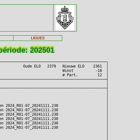
LIGUES
période: 202501
────────────────────────────────────────────────┐

          Oude ELO   2379   Nieuwe ELO    2361  │

                            Winst          -18  │

                            # Part.         12  │

────────────────────────────────────────────────┤

                                                │

────────────────────────────────────────────────┤

                                                │

                                                │

                                                │

n 2024_R01-07_20241111.230                      │

n 2024_R01-07_20241111.230                      │

n 2024_R01-07_20241111.230                      │

n 2024_R01-07_20241111.230                      │

n 2024_R01-07_20241111.230                      │

n 2024_R01-07_20241111.230                      │

                                                │

                                                │
