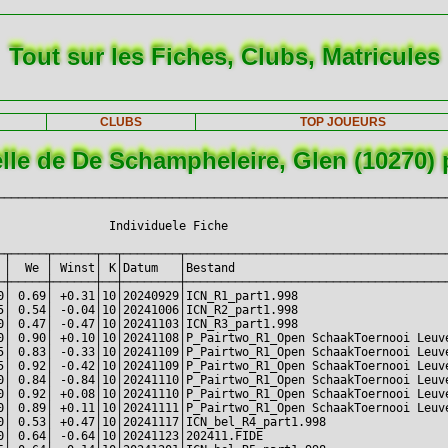
Tout sur les Fiches, Clubs, Matricules
CLUBS
TOP JOUEURS
elle de De Schampheleire, Glen (10270) 
─────────────────────────────────────────────────────────────────
                                                                 
                Individuele Fiche                                
                                                                 
─┬─────┬──────┬──┬────────┬──────────────────────────────────────
 │  We │ Winst│ K│Datum   │Bestand                               
─┼─────┼──────┼──┼────────┼──────────────────────────────────────
0│ 0.69│ +0.31│10│20240929│ICN_R1_part1.998                      
5│ 0.54│ -0.04│10│20241006│ICN_R2_part1.998                      
0│ 0.47│ -0.47│10│20241103│ICN_R3_part1.998                      
0│ 0.90│ +0.10│10│20241108│P_Pairtwo_R1_Open SchaakToernooi Leuve
5│ 0.83│ -0.33│10│20241109│P_Pairtwo_R1_Open SchaakToernooi Leuve
5│ 0.92│ -0.42│10│20241109│P_Pairtwo_R1_Open SchaakToernooi Leuve
0│ 0.84│ -0.84│10│20241110│P_Pairtwo_R1_Open SchaakToernooi Leuve
0│ 0.92│ +0.08│10│20241110│P_Pairtwo_R1_Open SchaakToernooi Leuve
0│ 0.89│ +0.11│10│20241111│P_Pairtwo_R1_Open SchaakToernooi Leuve
0│ 0.53│ +0.47│10│20241117│ICN_bel_R4_part1.998                  
0│ 0.64│ -0.64│10│20241123│202411.FIDE                           