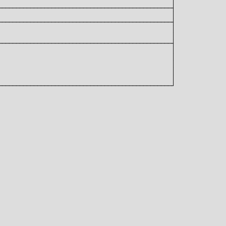
                                                │

────────────────────────────────────────────────┤

                                                │

────────────────────────────────────────────────┤

                                                │

                                                │

────────────────────────────────────────────────┤

                                                │

                                                │

                                                │

                                                │

                                                │
