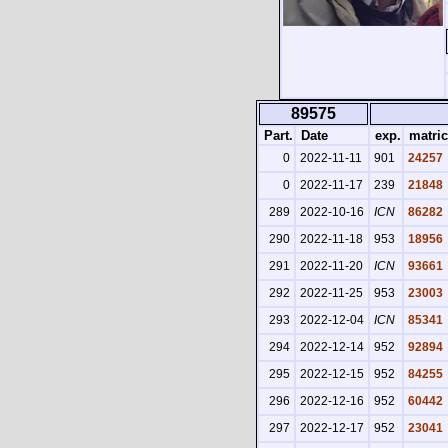
89575
Part.
Date
exp.
matric
0
2022-11-11
901
24257
0
2022-11-17
239
21848
289
2022-10-16
ICN
86282
290
2022-11-18
953
18956
291
2022-11-20
ICN
93661
292
2022-11-25
953
23003
293
2022-12-04
ICN
85341
294
2022-12-14
952
92894
295
2022-12-15
952
84255
296
2022-12-16
952
60442
297
2022-12-17
952
23041