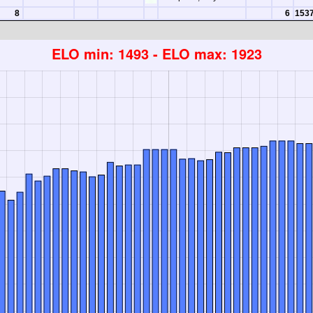
8
6
153