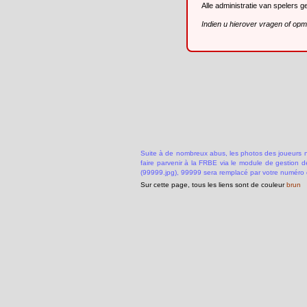
Alle administratie van spelers 
Indien u hierover vragen of op
Suite à de nombreux abus, les photos des joueurs ne
faire parvenir à la FRBE via le module de gestion 
(99999.jpg), 99999 sera remplacé par votre numéro 
Sur cette page, tous les liens sont de couleur
brun