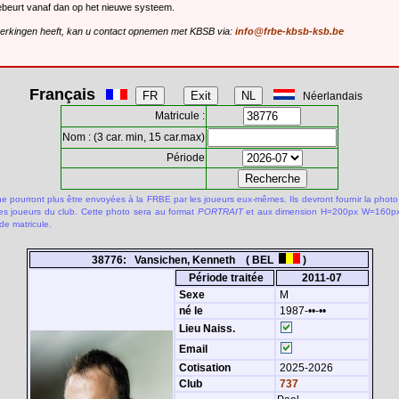
gebeurt vanaf dan op het nieuwe systeem.
merkingen heeft, kan u contact opnemen met KBSB via:
info@frbe-kbsb-ksb.be
Français
Néerlandais
Matricule :
Nom : (3 car. min, 15 car.max)
Période
 pourront plus être envoyées à la FRBE par les joueurs eux-mêmes. Ils devront fournir la photo
des joueurs du club. Cette photo sera au format
PORTRAIT
et aux dimension H=200px W=160px.
de matricule.
38776: Vansichen, Kenneth ( BEL
)
Période traitée
2011-07
Sexe
M
né le
1987-••-••
Lieu Naiss.
Email
Cotisation
2025-2026
Club
737