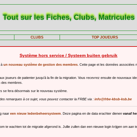
Tout sur les Fiches, Clubs, Matricules
CLUBS
TOP JOUEURS
Système hors service / Systeem buiten gebruik
r à
un nouveau système de gestion des membres
. Cette page et les données associées 
 joueurs de patienter jusqu'à la fin de la migration. Vous recevrez ensuite de nouveaux ide
n des membres.
urs se fera désormais sur le nouveau système.
des remarques à ce sujet, vous pouvez contacter la FRBE via :
info@frbe-kbsb-ksb.be
ng naar
een nieuw ledenbeheersysteem
. Deze pagina en de data erachter dienen
vanaf h
m te wachten tot de migratie afgerond is. Jullie zullen dan een nieuwe login krijgen om aan 