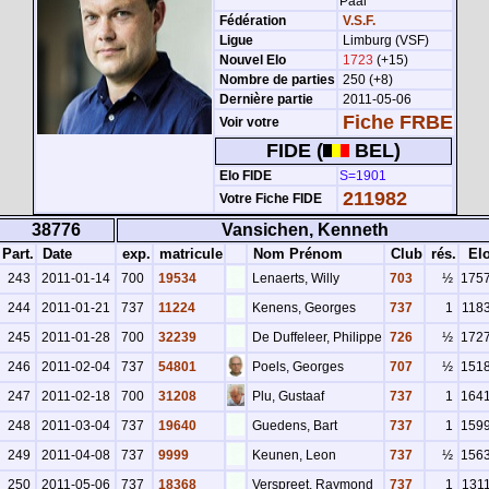
Paal
Fédération
V.S.F.
Ligue
Limburg (VSF)
Nouvel Elo
1723
(+15)
Nombre de parties
250 (+8)
Dernière partie
2011-05-06
Fiche FRBE
Voir votre
FIDE (
BEL)
Elo FIDE
S=1901
211982
Votre Fiche FIDE
38776
Vansichen, Kenneth
Part.
Date
exp.
matricule
Nom Prénom
Club
rés.
El
243
2011-01-14
700
19534
Lenaerts, Willy
703
½
175
244
2011-01-21
737
11224
Kenens, Georges
737
1
118
245
2011-01-28
700
32239
De Duffeleer, Philippe
726
½
172
246
2011-02-04
737
54801
Poels, Georges
707
½
151
247
2011-02-18
700
31208
Plu, Gustaaf
737
1
164
248
2011-03-04
737
19640
Guedens, Bart
737
1
159
249
2011-04-08
737
9999
Keunen, Leon
737
½
156
250
2011-05-06
737
18368
Verspreet, Raymond
737
1
131