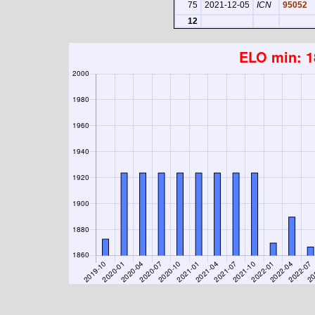
75
2021-12-05
ICN
95052
12