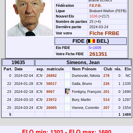
Braine Échecs
Fédération
F.E.F.B.
Ligue
Brabant Wallon (FEFB)
Nouvel Elo
1636
(+217)
Nombre de parties
25 (+4)
Dernière partie
2024-03-24
Fiche FRBE
Voir votre
FIDE (
BEL)
Elo FIDE
S=1609
261351
Votre Fiche FIDE
19635
Simeons, Jean
Part.
Date
exp.
matricule
Nom Prénom
Club
rés.
Elo
0
2024-02-04
ICN
26892
Dumovski, Nikola
278
0
NC
22
2024-01-28
ICN
58017
Gatta, Bruno
226
1
1335
23
2024-02-18
ICN
9067
Fontigny, François
201
0
1690
24
2024-03-10
ICN
23972
Bury, Martin
514
0
1297
25
2024-03-24
ICN
26065
Vienne, Corentin
207
0
1554
5
1
1469