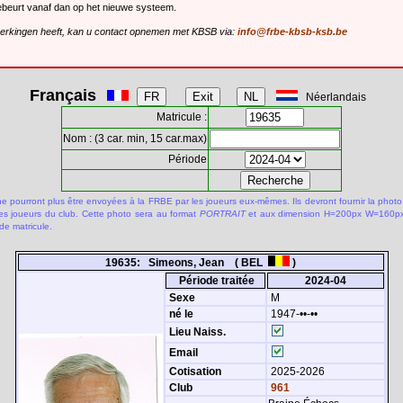
gebeurt vanaf dan op het nieuwe systeem.
merkingen heeft, kan u contact opnemen met KBSB via:
info@frbe-kbsb-ksb.be
Français
Néerlandais
Matricule :
Nom : (3 car. min, 15 car.max)
Période
 pourront plus être envoyées à la FRBE par les joueurs eux-mêmes. Ils devront fournir la photo
des joueurs du club. Cette photo sera au format
PORTRAIT
et aux dimension H=200px W=160px.
de matricule.
19635: Simeons, Jean ( BEL
)
Période traitée
2024-04
Sexe
M
né le
1947-••-••
Lieu Naiss.
Email
Cotisation
2025-2026
Club
961