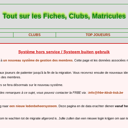
Tout sur les Fiches, Clubs, Matricules
CLUBS
TOP JOUEURS
Système hors service / Systeem buiten gebruik
r à
un nouveau système de gestion des membres
. Cette page et les données associées 
 joueurs de patienter jusqu'à la fin de la migration. Vous recevrez ensuite de nouveaux ide
n des membres.
urs se fera désormais sur le nouveau système.
des remarques à ce sujet, vous pouvez contacter la FRBE via :
info@frbe-kbsb-ksb.be
ng naar
een nieuw ledenbeheersysteem
. Deze pagina en de data erachter dienen
vanaf h
m te wachten tot de migratie afgerond is. Jullie zullen dan een nieuwe login krijgen om aan 