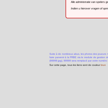
Alle administratie van spelers 
Indien u hierover vragen of op
Suite à de nombreux abus, les photos des joueurs ne
faire parvenir à la FRBE via le module de gestion 
(99999.jpg), 99999 sera remplacé par votre numéro 
Sur cette page, tous les liens sont de couleur
brun