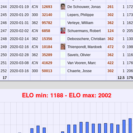
244
2020-01-19
ICN
12693
De Schouwer, Jonas
261
1
172
245
2020-01-20
300
32140
Lepers, Philippe
302
1
173
246
2020-01-31
362
95782
Verleye, William
362
1
162
247
2020-02-02
ICN
6858
Schuermans, Robert
124
0
205
248
2020-02-14
362
15356
Debosschere, Christian
362
1
130
249
2020-02-16
ICN
10184
Thienpondt, Mardoek
472
0
198
250
2020-02-28
362
35289
Savels, Olivier
362
1
11
251
2020-03-08
ICN
41629
Van Vooren, Marc
422
1
176
252
2020-03-16
300
50013
Chaerle, Josse
302
1
206
17
12.5
175