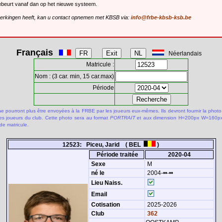
gebeurt vanaf dan op het nieuwe systeem.
merkingen heeft, kan u contact opnemen met KBSB via:
info@frbe-kbsb-ksb.be
Français
Néerlandais
Matricule :
Nom : (3 car. min, 15 car.max)
Période
 pourront plus être envoyées à la FRBE par les joueurs eux-mêmes. Ils devront fournir la photo
des joueurs du club. Cette photo sera au format
PORTRAIT
et aux dimension H=200px W=160px.
de matricule.
12523: Piceu, Jarid ( BEL
)
Période traitée
2020-04
Sexe
M
né le
2004-••-••
Lieu Naiss.
Email
Cotisation
2025-2026
Club
362