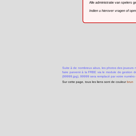
Alle administratie van spelers 
Indien u hierover vragen of op
Suite à de nombreux abus, les photos des joueurs ne
faire parvenir à la FRBE via le module de gestion 
(99999.jpg), 99999 sera remplacé par votre numéro 
Sur cette page, tous les liens sont de couleur
brun