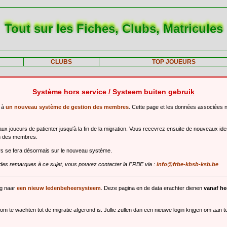
Tout sur les Fiches, Clubs, Matricules
CLUBS
TOP JOUEURS
Système hors service / Systeem buiten gebruik
r à
un nouveau système de gestion des membres
. Cette page et les données associées 
 joueurs de patienter jusqu'à la fin de la migration. Vous recevrez ensuite de nouveaux ide
n des membres.
urs se fera désormais sur le nouveau système.
des remarques à ce sujet, vous pouvez contacter la FRBE via :
info@frbe-kbsb-ksb.be
ng naar
een nieuw ledenbeheersysteem
. Deze pagina en de data erachter dienen
vanaf h
m te wachten tot de migratie afgerond is. Jullie zullen dan een nieuwe login krijgen om aan 