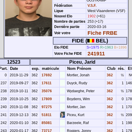
OOSTKAMP
Fédération
V.S.F.
Ligue
West Vlaanderen (VSF)
Nouvel Elo
1902
(+61)
Nombre de parties
253 (+17)
Dernière partie
2020-03-16
Fiche FRBE
Voir votre
FIDE (
BEL)
Elo FIDE
S=1975
R=1963
B=1896
241911
Votre Fiche FIDE
12523
Piceu, Jarid
art.
Date
exp.
matricule
Nom Prénom
Club
rés.
El
0
2019-11-29
362
17692
Mortier, Jonah
362
½
N
237
2019-09-27
362
17611
Duyck, Rudy
362
1
146
238
2019-10-11
362
35076
Wydaeghe, Peter
362
½
178
239
2019-10-25
362
17809
Boydens, Wim
362
0
178
240
2019-11-08
362
97275
Mortier, Jan
362
1
170
241
2019-12-13
362
51811
Piceu, Kurt
362
½
209
242
2020-01-10
362
85081
Barzeele, Raf
362
1
198
243
2020-01-17
362
73717
Rogiers, Jonny
362
1
179