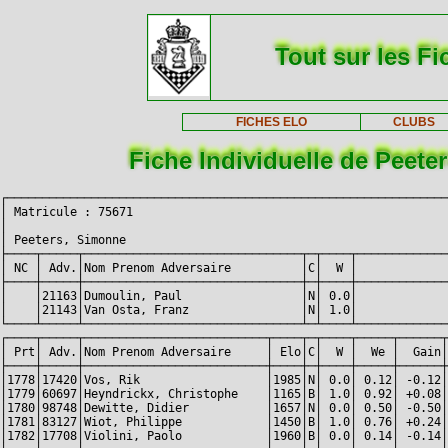
Tout sur les Fi
FICHES ELO
CLUBS
Fiche Individuelle de Peete
┌───────────────────────────────────────────────────────────────
│ Matricule : 75671                                             
│                                                               
│ Peeters, Simonne                                              
├────┬─────┬───────────────────────────────┬─┬────┬─────────────
│ NC │ Adv.│Nom Prenom Adversaire          │C│  W │             
├────┼─────┼───────────────────────────────┼─┼────┼─────────────
│    │21163│Dumoulin, Paul                 │N│ 0.0│             
│    │21143│Van Osta, Franz                │N│ 1.0│             
└────┴─────┴───────────────────────────────┴─┴────┴─────────────
┌────┬─────┬──────────────────────────┬────┬─┬────┬─────┬──────┬
│ Prt│ Adv.│Nom Prenom Adversaire     │ Elo│C│  W │  We │  Gain│
├────┼─────┼──────────────────────────┼────┼─┼────┼─────┼──────┼
│1778│17420│Vos, Rik                  │1985│N│ 0.0│ 0.12│ -0.12│
│1779│60697│Heyndrickx, Christophe    │1165│B│ 1.0│ 0.92│ +0.08│
│1780│98748│Dewitte, Didier           │1657│N│ 0.0│ 0.50│ -0.50│
│1781│83127│Wiot, Philippe            │1450│B│ 1.0│ 0.76│ +0.24│
│1782│17708│Violini, Paolo            │1960│B│ 0.0│ 0.14│ -0.14│