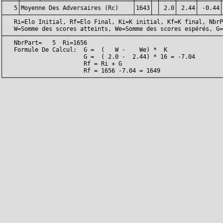
├────┼─────┴──────────────────────────┼────┼─┼────┼─────┼──────┼
│   5│Moyenne Des Adversaires (Rc)    │1643│ │ 2.0│ 2.44│ -0.44│
├────┴────────────────────────────────┴────┴─┴────┴─────┴──────┴
│   Ri=Elo Initial, Rf=Elo Final, Ki=K initial, Kf=K final, NbrP
│   W=Somme des scores atteints, We=Somme des scores espérés, G=
├───────────────────────────────────────────────────────────────
│   NbrPart=   5  Ri=1656                                       
│   Formule De Calcul:  G =  (   W -    We) *  K                
│                       G =  ( 2.0 -  2.44) * 16 = -7.04        
│                       Rf = Ri + G                             
│                       Rf = 1656 -7.04 = 1649                  