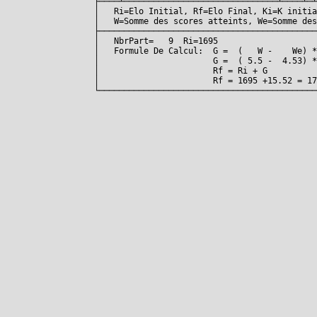
├────┴───────────────────────────────┴────┴─┴
│   Ri=Elo Initial, Rf=Elo Final, Ki=K initia
│   W=Somme des scores atteints, We=Somme des
├────────────────────────────────────────────
│   NbrPart=   9  Ri=1695                    
│   Formule De Calcul:  G =  (   W -    We) *
│                       G =  ( 5.5 -  4.53) *
│                       Rf = Ri + G          
│                       Rf = 1695 +15.52 = 17