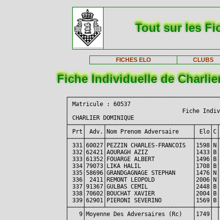
Tout sur les Fi
FICHES ELO
CLUBS
Fiche Individuelle de Charli
┌────────────────────────────────────────────
│ Matricule : 60537                          
│                                 Fiche Indiv
│ CHARLIER DOMINIQUE                         
├────┬─────┬─────────────────────────┬────┬─┬
│ Prt│ Adv.│Nom Prenom Adversaire    │ Elo│C│
├────┼─────┼─────────────────────────┼────┼─┼
│ 331│60027│PEZZIN CHARLES-FRANCOIS  │1598│N│
│ 332│62421│AOURAGH AZIZ             │1433│B│
│ 333│61352│FOUARGE ALBERT           │1496│B│
│ 334│79073│LIKA HALIL               │1708│B│
│ 335│58696│GRANDGAGNAGE STEPHAN     │1476│N│
│ 336│ 2411│REMONT LEOPOLD           │2006│N│
│ 337│91367│GULBAS CEMIL             │2448│B│
│ 338│70602│BOUCHAT XAVIER           │2004│B│
│ 339│62901│PIERONI SEVERINO         │1569│B│
├────┼─────┴─────────────────────────┼────┼─┼
│   9│Moyenne Des Adversaires (Rc)   │1749│ │