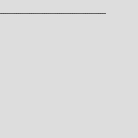
                                                │

                                                │

                                                │
