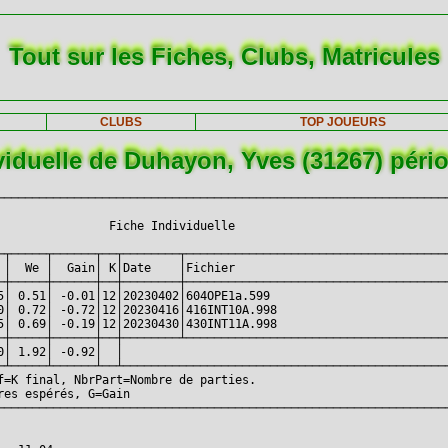
Tout sur les Fiches, Clubs, Matricules
CLUBS
TOP JOUEURS
viduelle de Duhayon, Yves (31267) péri
─────────────────────────────────────────────────────────────────
                                                                 
                Fiche Individuelle                               
                                                                 
─┬─────┬──────┬──┬────────┬──────────────────────────────────────
 │  We │  Gain│ K│Date    │Fichier                               
─┼─────┼──────┼──┼────────┼──────────────────────────────────────
5│ 0.51│ -0.01│12│20230402│604OPE1a.599                          
0│ 0.72│ -0.72│12│20230416│416INT10A.998                         
5│ 0.69│ -0.19│12│20230430│430INT11A.998                         
─┼─────┼──────┼──┼────────┴──────────────────────────────────────
0│ 1.92│ -0.92│  │                                               
─┴─────┴──────┴──┴───────────────────────────────────────────────
f=K final, NbrPart=Nombre de parties.                            
res espérés, G=Gain                                              
─────────────────────────────────────────────────────────────────
                                                                 
                                                                 