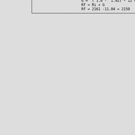
│                       G =  ( 1.0 -  1.92) * 12 
│                       Rf = Ri + G              
│                       Rf = 2161 -11.04 = 2150  