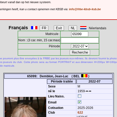
gebeurt vanaf dan op het nieuwe systeem.
merkingen heeft, kan u contact opnemen met KBSB via:
info@frbe-kbsb-ksb.be
Français
Néerlandais
Matricule :
Nom : (3 car. min, 15 car.max)
Période
 pourront plus être envoyées à la FRBE par les joueurs eux-mêmes. Ils devront fournir la photo
des joueurs du club. Cette photo sera au format
PORTRAIT
et aux dimension H=200px W=160px.
de matricule.
65099: Demblon, Jean-Luc ( BEL
)
Période traitée
2022-07
Sexe
M
né le
1959-••-••
Lieu Naiss.
Email
Cotisation
2025-2026
Club
622