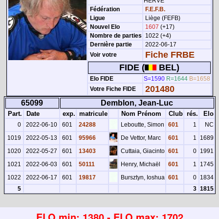
HERVE
Fédération
F.E.F.B.
Ligue
Liège (FEFB)
Nouvel Elo
1607
(+17)
Nombre de parties
1022 (+4)
Dernière partie
2022-06-17
Fiche FRBE
Voir votre
FIDE (
BEL)
Elo FIDE
S=1590
R=1644
B=1658
201480
Votre Fiche FIDE
65099
Demblon, Jean-Luc
Part.
Date
exp.
matricule
Nom Prénom
Club
rés.
Elo
0
2022-06-10
601
24288
Leboutte, Simon
601
1
NC
1019
2022-05-13
601
95966
De Vettor, Marc
601
1
1689
1020
2022-05-27
601
13403
Cuttaia, Giacinto
601
0
1991
1021
2022-06-03
601
50111
Henry, Michaël
601
1
1745
1022
2022-06-17
601
19817
Bursztyn, Ioshua
601
0
1834
5
3
1815