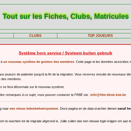
Tout sur les Fiches, Clubs, Matricules
CLUBS
TOP JOUEURS
Système hors service / Systeem buiten gebruik
r à
un nouveau système de gestion des membres
. Cette page et les données associées 
 joueurs de patienter jusqu'à la fin de la migration. Vous recevrez ensuite de nouveaux ide
n des membres.
urs se fera désormais sur le nouveau système.
des remarques à ce sujet, vous pouvez contacter la FRBE via :
info@frbe-kbsb-ksb.be
ng naar
een nieuw ledenbeheersysteem
. Deze pagina en de data erachter dienen
vanaf h
m te wachten tot de migratie afgerond is. Jullie zullen dan een nieuwe login krijgen om aan 