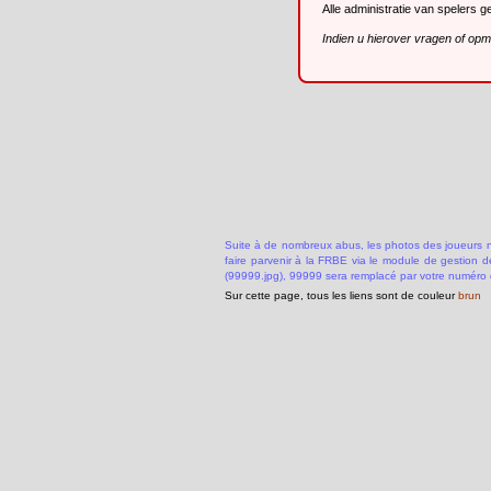
Alle administratie van spelers 
Indien u hierover vragen of op
Suite à de nombreux abus, les photos des joueurs ne
faire parvenir à la FRBE via le module de gestion 
(99999.jpg), 99999 sera remplacé par votre numéro 
Sur cette page, tous les liens sont de couleur
brun