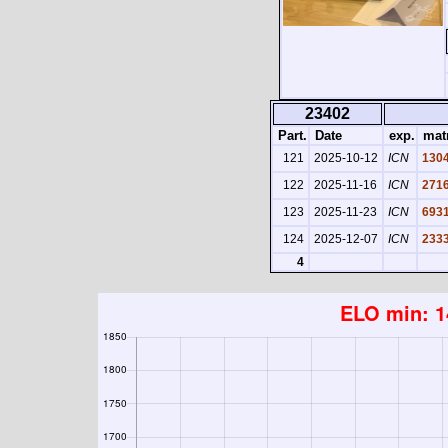
23402
Part.
Date
exp.
matr
121
2025-10-12
ICN
130
122
2025-11-16
ICN
271
123
2025-11-23
ICN
693
124
2025-12-07
ICN
233
4