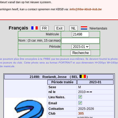
gebeurt vanaf dan op het nieuwe systeem.
merkingen heeft, kan u contact opnemen met KBSB via:
info@frbe-kbsb-ksb.be
Français
Néerlandais
Matricule :
Nom : (3 car. min, 15 car.max)
Période
 pourront plus être envoyées à la FRBE par les joueurs eux-mêmes. Ils devront fournir la photo
des joueurs du club. Cette photo sera au format
PORTRAIT
et aux dimension H=200px W=160px.
de matricule.
21498: Roelandt, Jesse ( BEL
)
Période traitée
2023-01
Sexe
M
né le
2010-••-••
Lieu Naiss.
Email
Cotisation
2025-2026
Club
305