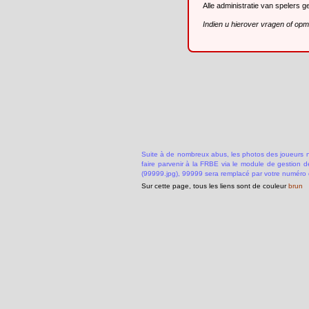
Alle administratie van spelers 
Indien u hierover vragen of op
Suite à de nombreux abus, les photos des joueurs ne
faire parvenir à la FRBE via le module de gestion 
(99999.jpg), 99999 sera remplacé par votre numéro 
Sur cette page, tous les liens sont de couleur
brun