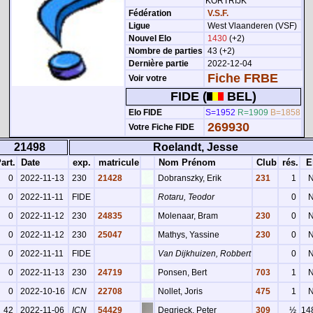
KORTRIJK
Fédération
V.S.F.
Ligue
West Vlaanderen (VSF)
Nouvel Elo
1430
(+2)
Nombre de parties
43 (+2)
Dernière partie
2022-12-04
Fiche FRBE
Voir votre
FIDE (
BEL)
Elo FIDE
S=1952
R=1909
B=1858
269930
Votre Fiche FIDE
21498
Roelandt, Jesse
art.
Date
exp.
matricule
Nom Prénom
Club
rés.
E
0
2022-11-13
230
21428
Dobranszky, Erik
231
1
0
2022-11-11
FIDE
Rotaru, Teodor
0
0
2022-11-12
230
24835
Molenaar, Bram
230
0
0
2022-11-12
230
25047
Mathys, Yassine
230
0
0
2022-11-11
FIDE
Van Dijkhuizen, Robbert
0
0
2022-11-13
230
24719
Ponsen, Bert
703
1
0
2022-10-16
ICN
22708
Nollet, Joris
475
1
42
2022-11-06
ICN
54429
Degrieck, Peter
309
½
14