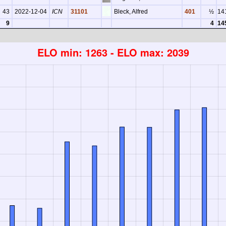
43
2022-12-04
ICN
31101
Bleck, Alfred
401
½
14
9
4
14