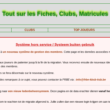
Tout sur les Fiches, Clubs, Matricules
CLUBS
TOP JOUEURS
Système hors service / Systeem buiten gebruik
r à
un nouveau système de gestion des membres
. Cette page et les données associées 
 joueurs de patienter jusqu'à la fin de la migration. Vous recevrez ensuite de nouveaux ide
n des membres.
urs se fera désormais sur le nouveau système.
des remarques à ce sujet, vous pouvez contacter la FRBE via :
info@frbe-kbsb-ksb.be
ng naar
een nieuw ledenbeheersysteem
. Deze pagina en de data erachter dienen
vanaf h
m te wachten tot de migratie afgerond is. Jullie zullen dan een nieuwe login krijgen om aan 