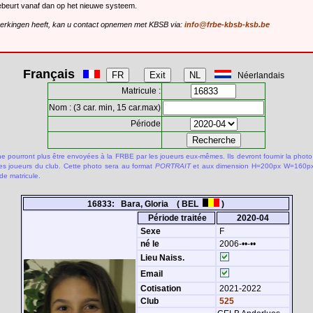
gebeurt vanaf dan op het nieuwe systeem.
merkingen heeft, kan u contact opnemen met KBSB via:
info@frbe-kbsb-ksb.be
Français
Néerlandais
Matricule :
Nom : (3 car. min, 15 car.max)
Période
 pourront plus être envoyées à la FRBE par les joueurs eux-mêmes. Ils devront fournir la photo
des joueurs du club. Cette photo sera au format
PORTRAIT
et aux dimension H=200px W=160px.
de matricule.
16833: Bara, Gloria ( BEL
)
Période traitée
2020-04
Sexe
F
né le
2006-••-••
Lieu Naiss.
Email
Cotisation
2021-2022
Club
525