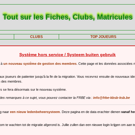
Tout sur les Fiches, Clubs, Matricules
CLUBS
TOP JOUEURS
Système hors service / Systeem buiten gebruik
r à
un nouveau système de gestion des membres
. Cette page et les données associées 
 joueurs de patienter jusqu'à la fin de la migration. Vous recevrez ensuite de nouveaux ide
n des membres.
urs se fera désormais sur le nouveau système.
des remarques à ce sujet, vous pouvez contacter la FRBE via :
info@frbe-kbsb-ksb.be
ng naar
een nieuw ledenbeheersysteem
. Deze pagina en de data erachter dienen
vanaf h
m te wachten tot de migratie afgerond is. Jullie zullen dan een nieuwe login krijgen om aan 