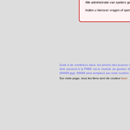
Alle administratie van spelers 
Indien u hierover vragen of op
Suite à de nombreux abus, les photos des joueurs ne
faire parvenir à la FRBE via le module de gestion 
(99999.jpg), 99999 sera remplacé par votre numéro 
Sur cette page, tous les liens sont de couleur
brun