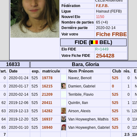
CELB Anderlues
Fédération
F.E.F.B.
Ligue
Hainaut (FEFB)
Nouvel Elo
1150
Nombre de parties
65 (+4)
Dernière partie
2020-02-14
Fiche FRBE
Voir votre
FIDE (
BEL)
Elo FIDE
R=1449
254428
Votre Fiche FIDE
16833
Bara, Gloria
art.
Date
exp.
matricule
Nom Prénom
Club
rés.
E
0
2020-01-24
525
19778
Navez, Benoit
525
0
0
2020-01-17
525
16215
Damien, Gabriel
0
1
0
2020-02-14
525
21209
Terribile, Flavio
525
0
62
2019-12-06
525
20411
Quintin, Ilan
525
1
11
63
2019-12-13
525
14282
Airson, Alexis
525
½
12
64
2019-12-20
525
16937
Van Hoyweghen, Mathis
525
0
11
65
2020-01-10
525
16940
Van Hoyweghen, Gabriel
525
0
11
7
2.5
11